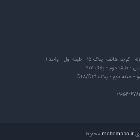
ف -پلاک ۱۵ - طبقه اول - واحد ۱
ن - طبقه دوم - پلاک 207
بقه دوم - پلاک D48/D49
ای
mobomobo.ir
محفوظ