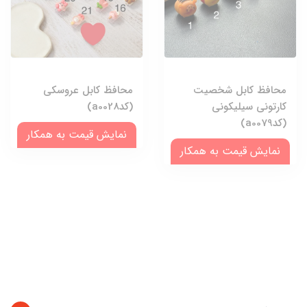
محافظ کابل شخصیت
محافظ کابل عروسکی
کارتونی سیلیکونی
(کدa0028)
(کدa0079)
نمایش قیمت به همکار
نمایش قیمت به همکار