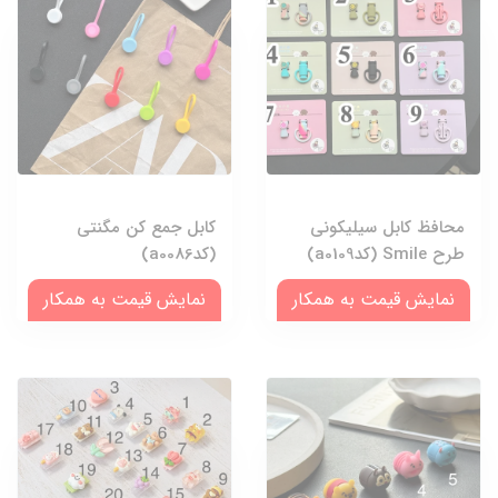
محافظ کابل سیلیکونی
کابل جمع کن مگنتی
طرح Smile (کدa0109)
(کدa0086)
نمایش قیمت به همکار
نمایش قیمت به همکار