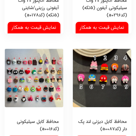
محافظ آداپتور 20 وات
محافظ آداپتور 20 وات
سیلیکونی آیفون (5تکه)
آیفونی رزینی/شاینی
(کدa0296)
(5تکه) (کدa0178)
نمایش قیمت به همکار
نمایش قیمت به همکار
محافظ کابل دیزنی لند پک
محافظ کابل سیلیکونی
دار (کدa0087)
(کدa0016)