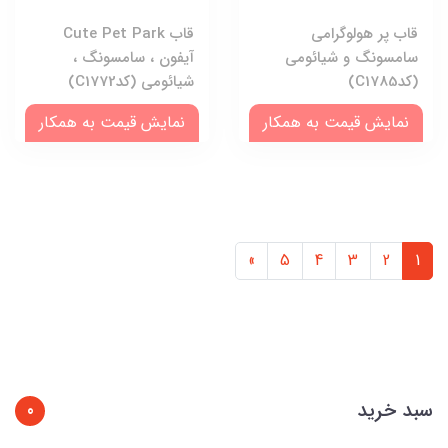
قاب پر هولوگرامی
قاب Cute Pet Park
سامسونگ و شیائومی
آیفون ، سامسونگ ،
(کدC1785)
شیائومی (کدC1772)
نمایش قیمت به همکار
نمایش قیمت به همکار
»
5
4
3
2
1
سبد خرید
0