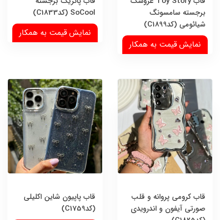
قاب Toy Story عروسک
قاب پاتریک برجسته
برجسته سامسونگ
SoCool (کدC1833)
شیائومی (کدC1899)
نمایش قیمت به همکار
نمایش قیمت به همکار
قاب کرومی پروانه و قلب
قاب پاپیون شاین اکلیلی
صورتی آیفون و اندرویدی
(کدC1759)