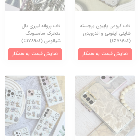
قاب کرومی پاپیون برجسته
قاب پروانه لیزری بال
شاینی آیفونی و اندرویدی
متحرک سامسونگ
(کدC1796)
شیائومی (کدC1789)
نمایش قیمت به همکار
نمایش قیمت به همکار