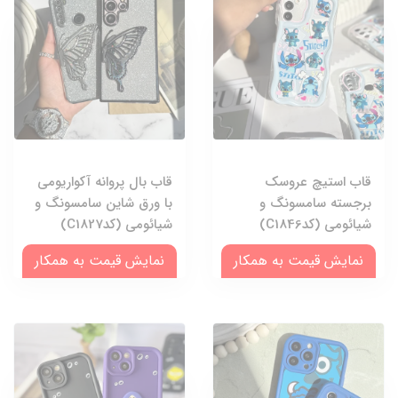
قاب استیچ عروسک
قاب بال پروانه آکواریومی
برجسته سامسونگ و
با ورق شاین سامسونگ و
شیائومی (کدC1846)
شیائومی (کدC1827)
نمایش قیمت به همکار
نمایش قیمت به همکار