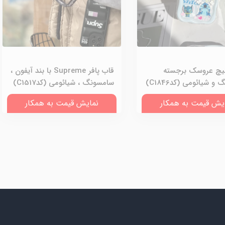
یچ عروسک برجسته
قاب پافر Supreme با بند آیفون ،
 شیائومی (کدC1846)
سامسونگ ، شیائومی (کدC1517)
یش قیمت به همکار
نمایش قیمت به همکار