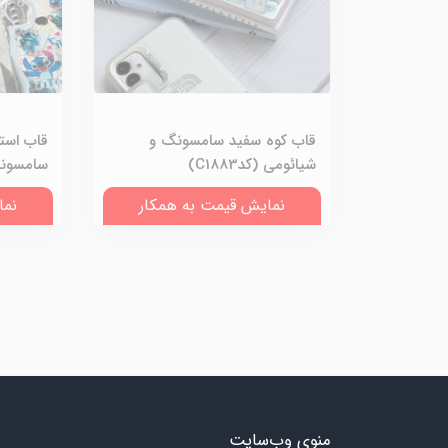
قاب کوه سفید سامسونگ و
قاب است
شیائومی (کدC1883)
سامسونگ و
نمایش قیمت به همکار
نما
منوی وب‌سایت