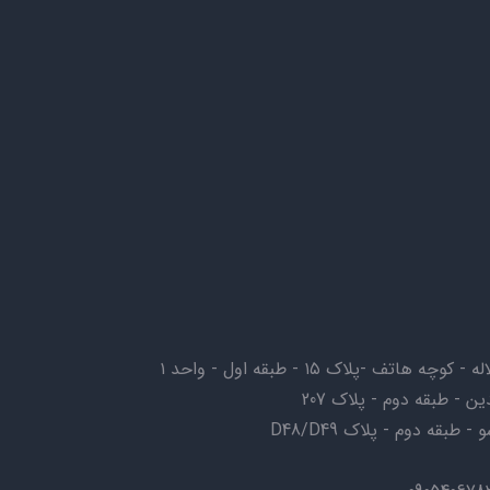
ف -پلاک ۱۵ - طبقه اول - واحد ۱
ن - طبقه دوم - پلاک 207
بقه دوم - پلاک D48/D49