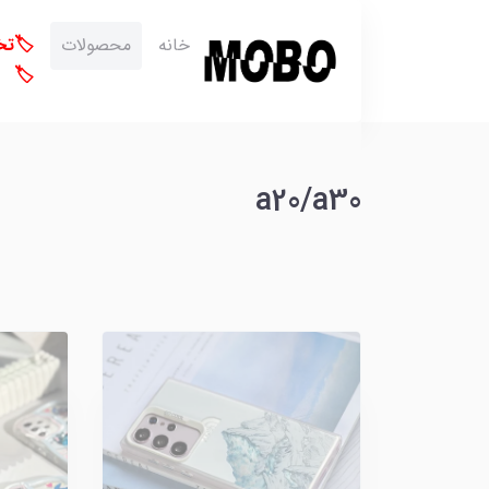
خانه
محصولات
🏷️ت
🏷️
a20/a30