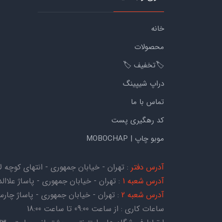
خانه
محصولات
🏷️تخفیف 🏷️
دراپ شیپینگ
تماس با ما
کد رهگیری پست
موبو چاپ | MOBOCHAP
آدرس دفتر
: تهران - خیابان جمهوری - انتهای کوچه لاله - کوچه هات
آدرس شعبه 1
: تهران - خیابان جمهوری - پاساژ علاالدی
آدرس شعبه 2
: تهران - خیابان جمهوری - پاساژ چارسو - ط
ساعات کاری : از ساعت 09:00 تا ساعت 18:00