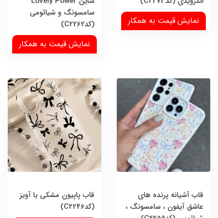
اندرویدی (کدC2273)
شاین Lovely Power
سامسونگ و شیائومی
نمایش قیمت به همکار
(کدC2262)
نمایش قیمت به همکار
قاب آشیانه پرنده های
قاب پاپیون مشکی با آویز
عاشق آیفون ، سامسونگ ،
(کدC2246)