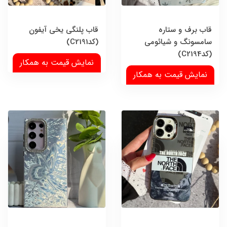
قاب برف و ستاره
قاب پلنگی یخی آیفون
سامسونگ و شیائومی
(کدC2191)
(کدC2194)
نمایش قیمت به همکار
نمایش قیمت به همکار