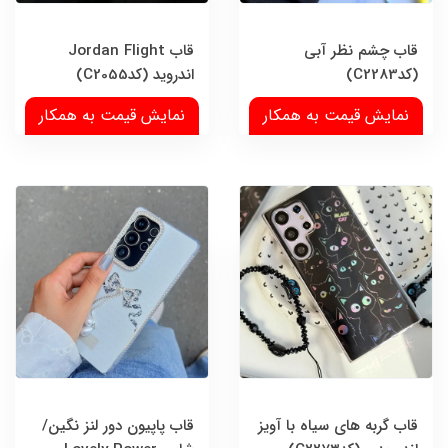
قاب چشم نظر آبی
قاب Jordan Flight
(کدC2283)
اندروید (کدC2055)
نمایش قیمت به همکار
نمایش قیمت به همکار
قاب گربه های سیاه با آویز
قاب پاپیون دور لنز نگین/