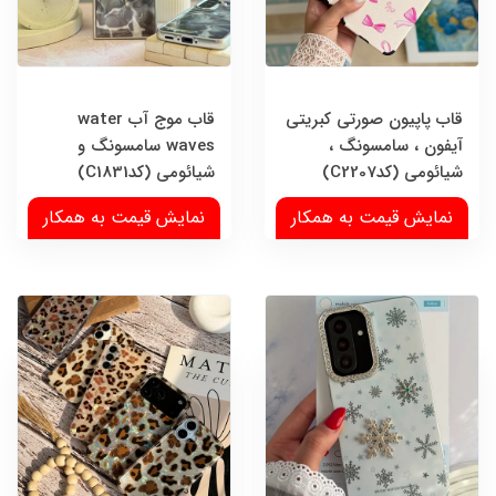
قاب پاپیون صورتی کبریتی
قاب موج آب water
آیفون ، سامسونگ ،
waves سامسونگ و
شیائومی (کدC2207)
شیائومی (کدC1831)
نمایش قیمت به همکار
نمایش قیمت به همکار