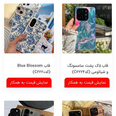
قاب لاک پشت سامسونگ
قاب Blue Blossom
و شیائومی (کدC2224)
(کدC2220)
نمایش قیمت به همکار
نمایش قیمت به همکار