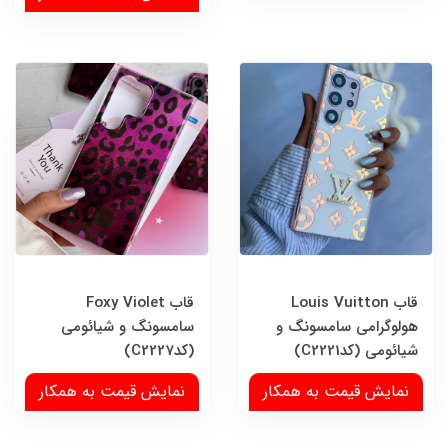
قاب Louis Vuitton
قاب Foxy Violet
هولوگرامی سامسونگ و
سامسونگ و شیائومی
شیائومی (کدC2221)
(کدC2227)
نمایش قیمت به همکار
نمایش قیمت به همکار