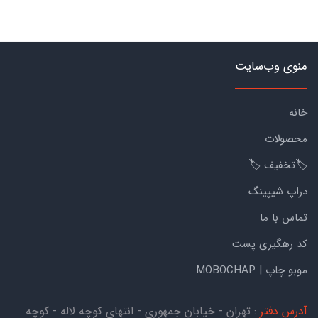
منوی وب‌سایت
خانه
محصولات
🏷️تخفیف 🏷️
دراپ شیپینگ
تماس با ما
کد رهگیری پست
موبو چاپ | MOBOCHAP
آدرس دفتر
: تهران - خیابان جمهوری - انتهای کوچه لاله - کوچه