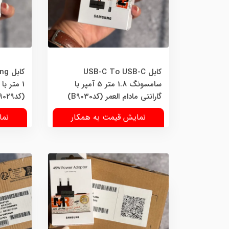
کابل USB-C To USB-C
سامسونگ 1.8 متر 5 آمپر با
1 متر با
گارانتی مادام العمر (کدB9030)
(کدB9029)
نمایش قیمت به همکار
نما