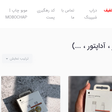
خفیف
دراپ
تماس با
کد رهگیری
موبو چاپ |
شیپینگ
ما
پست
MOBOCHAP
 آداپتور ، ...)
ترتیب نمایش