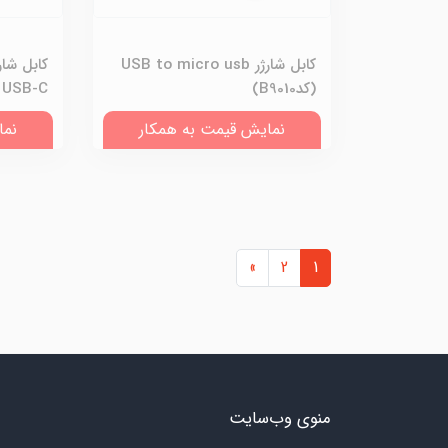
کابل شارژر USB to micro usb
(کدB9010)
USB-C (کدB9006)
نمایش قیمت به همکار
نما
»
2
1
منوی وب‌سایت