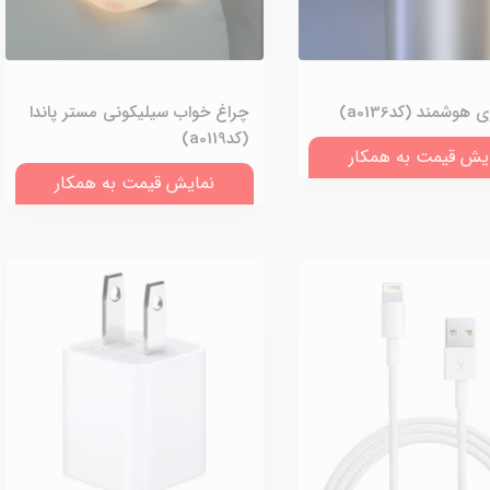
هوشمند (کدa0136)
چراغ خواب سیلیکونی مستر پاندا
(کدa0119)
یش قیمت به همکار
نمایش قیمت به همکار