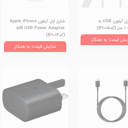
کابل شارژر آیفون USB به
شارژر اپل آیفون Apple iPhone
B9)
5W USB Power Adapter
(کدB9014)
یش قیمت به همکار
نمایش قیمت به همکار