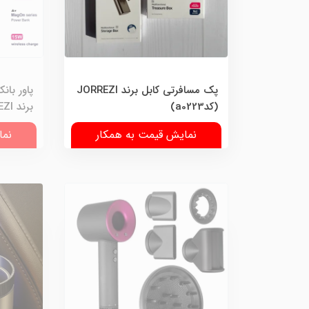
پک مسافرتی کابل برند JORREZI
(کدa0223)
برند JORREZI (کدB9017)
نمایش قیمت به همکار
نما