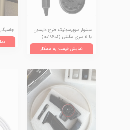
سشوار سوپرسونیک طرح دایسون
جاسیگاری 
با 5 سری مگنتی (کدa0194)
نما
نمایش قیمت به همکار