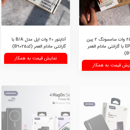
آداپتور 25 وات سامسونگ 2 پین
آداپتور 20 وات اپل مدل B/A با
EP-T2510 با گارانتی مادام العمر
گارانتی مادام العمر (کدB9025)
نمایش قیمت به همکار
یش قیمت به همکار