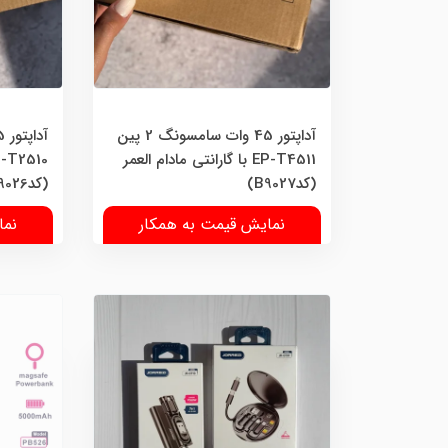
آداپتور 45 وات سامسونگ 2 پین
EP-T4511 با گارانتی مادام العمر
(کدB9027)
(کدB9026)
نمایش قیمت به همکار
نما