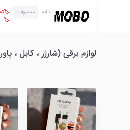
خانه
محصولات
🏷️ت
🏷️
لوازم برقی (شارژر ، کابل ، پاور ،