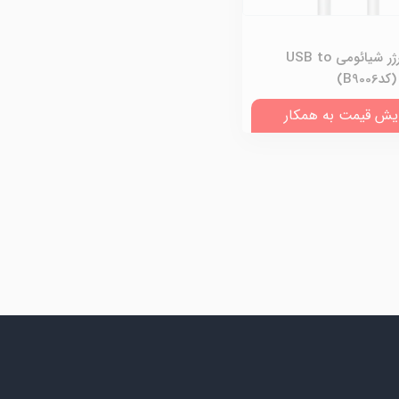
کابل شارژر شیائومی USB to
یش قیمت به همکار