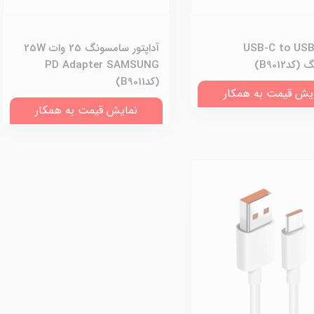
ل USB-C to USB-C
آداپتور سامسونگ 25 وات 25W
دB9012)
PD Adapter SAMSUNG
(کدB9011)
یش قیمت به همکار
نمایش قیمت به همکار