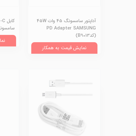
آداپتور سامسونگ 45 وات 45W
کاب
PD Adapter SAMSUNG
سامسونگ (ک
(کدB9013)
نما
نمایش قیمت به همکار