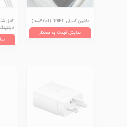
ماشین کنترلی DRIFT (کدa0043)
لایتنینگ 1 متر (کد015
نمایش قیمت به همکار
نما