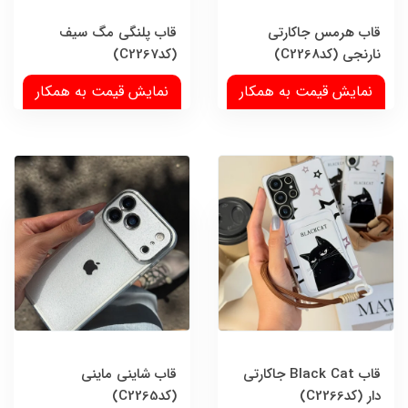
قاب هرمس جاکارتی
قاب پلنگی مگ سیف
نارنجی (کدC2268)
(کدC2267)
نمایش قیمت به همکار
نمایش قیمت به همکار
قاب Black Cat جاکارتی
قاب شاینی ماینی
دار (کدC2266)
(کدC2265)