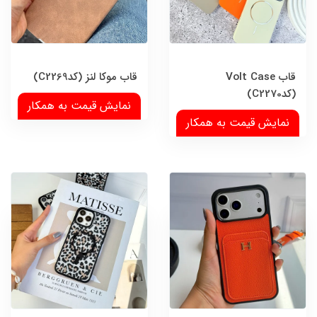
قاب Volt Case
قاب موکا لنز (کدC2269)
(کدC2270)
نمایش قیمت به همکار
نمایش قیمت به همکار