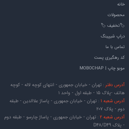
خانه
محصولات
🏷️تخفیف 🏷️
دراپ شیپینگ
تماس با ما
کد رهگیری پست
موبو چاپ | MOBOCHAP
آدرس دفتر
: تهران - خیابان جمهوری - انتهای کوچه لاله - کوچه
هاتف -پلاک ۱۵ - طبقه اول - واحد ۱
آدرس شعبه 1
: تهران - خیابان جمهوری - پاساژ علاالدین - طبقه
دوم - پلاک 207
آدرس شعبه 2
: تهران - خیابان جمهوری - پاساژ چارسو - طبقه دوم
- پلاک D48/D49