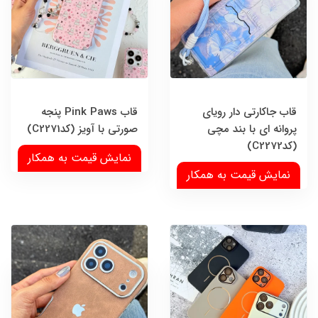
قاب جاکارتی دار رویای
قاب Pink Paws پنجه
پروانه ای با بند مچی
صورتی با آویز (کدC2271)
(کدC2272)
نمایش قیمت به همکار
نمایش قیمت به همکار