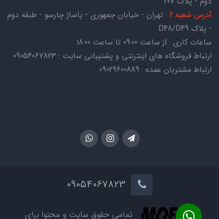
دوم - پلاک 207
آدرس شعبه 2
: تهران - خیابان جمهوری - پاساژ چارسو - طبقه دوم
- پلاک D48/D49
ساعات کاری : از ساعت 09:00 تا ساعت 18:00
ارتباط فروشگاه های اینترنتی و پشتیبانی سایت : 09054067823
ارتباط مشتریان عمده : 09029600889
09054067823
تمامی حقوق سایت و محتوا برای