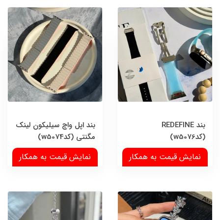
بند REDEFINE
بند اپل واچ سیلیکون لینک
(کدw5076)
مگنتی (کدw5074)
نمایش قیمت به همکار
نمایش قیمت به همکار