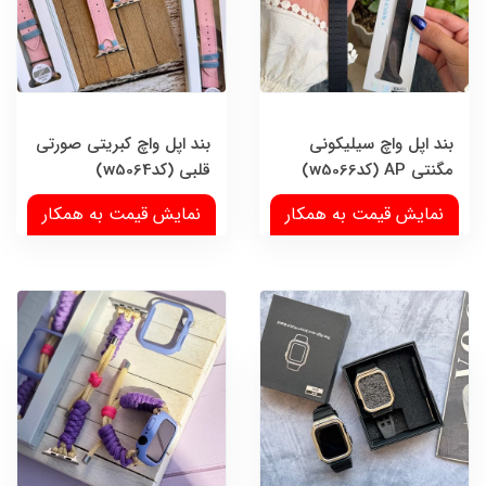
بند اپل واچ سیلیکونی
بند اپل واچ کبریتی صورتی
مگنتی AP (کدw5066)
قلبی (کدw5064)
نمایش قیمت به همکار
نمایش قیمت به همکار