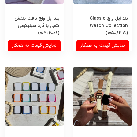
بند اپل واچ Classic
بند اپل واچ بافت بنفش
Watch Collection
کنفی با گارد سیلیکونی
(کدw5063)
(کدw5060)
نمایش قیمت به همکار
نمایش قیمت به همکار