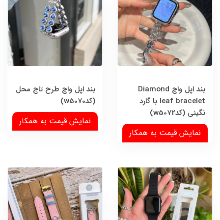
بند اپل واچ Diamond
بند اپل واچ طرح تاج محل
leaf bracelet با گارد
(کدw5070)
نگینی (کدw5072)
نمایش قیمت به همکار
نمایش قیمت به همکار