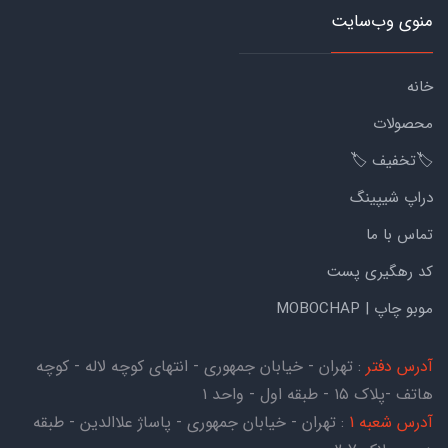
منوی وب‌سایت
خانه
محصولات
🏷️تخفیف 🏷️
دراپ شیپینگ
تماس با ما
کد رهگیری پست
موبو چاپ | MOBOCHAP
آدرس دفتر
: تهران - خیابان جمهوری - انتهای کوچه لاله - کوچه
هاتف -پلاک ۱۵ - طبقه اول - واحد ۱
آدرس شعبه 1
: تهران - خیابان جمهوری - پاساژ علاالدین - طبقه