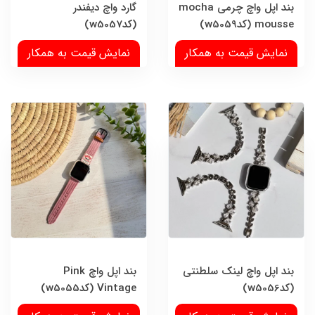
بند اپل واچ چرمی mocha
گارد واچ دیفندر
mousse (کدw5059)
(کدw5057)
نمایش قیمت به همکار
نمایش قیمت به همکار
بند اپل واچ لینک سلطنتی
بند اپل واچ Pink
(کدw5056)
Vintage (کدw5055)