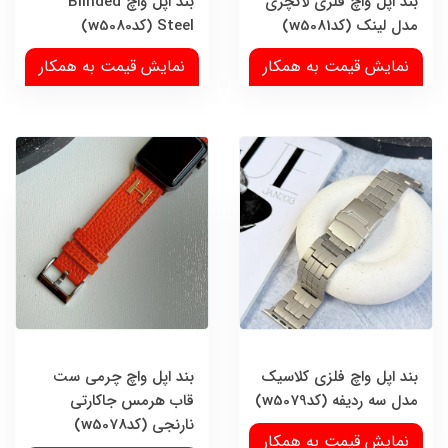
بند اپل واچ فلزی لاکچری
بند اپل واچ Blinded
مدل لینک (کدw5081)
Steel (کدw5080)
نمایش قیمت به همکار
نمایش قیمت به همکار
بند اپل واچ فلزی کلاسیک
بند اپل واچ چرمی ست
مدل سه ردیفه (کدw5079)
قاب هرمس جاکارتی
نارنجی (کدw5078)
نمایش قیمت به همکار