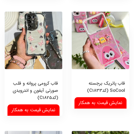
قاب پاتریک برجسته
قاب کرومی پروانه و قلب
SoCool (کدC1833)
صورتی آیفون و اندرویدی
(کدC1825)
نمایش قیمت به همکار
نمایش قیمت به همکار