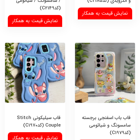
و اندرویدی (کدC2185)
/ سامسونگ / شیائومی
(کدC2149)
نمایش قیمت به همکار
نمایش قیمت به همکار
قاب باب اسفنجی برجسته
قاب سیلیکونی Stitch
سامسونگ و شیائومی
Couple (کدC1970)
(کدC1979)
نمایش قیمت به همکار