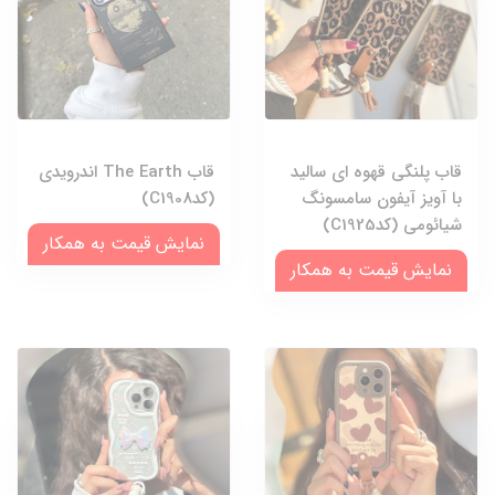
قاب پلنگی قهوه ای سالید
قاب The Earth اندرویدی
با آویز آیفون سامسونگ
(کدC1908)
شیائومی (کدC1925)
نمایش قیمت به همکار
نمایش قیمت به همکار