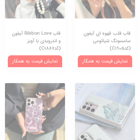
قاب قلب قهوه ای آیفون
قاب Ribbon Love آیفون
سامسونگ شیائومی
و اندرویدی با آویز
(کدC1905)
(کدC1887)
نمایش قیمت به همکار
نمایش قیمت به همکار