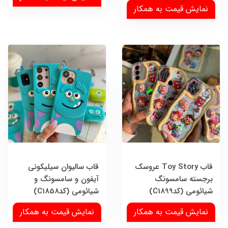
نمایش قیمت به همکار
قاب Toy Story عروسک
قاب سالیوان سیلیکونی
برجسته سامسونگ
آیفون و سامسونگ و
شیائومی (کدC1899)
شیائومی (کدC1858)
نمایش قیمت به همکار
نمایش قیمت به همکار