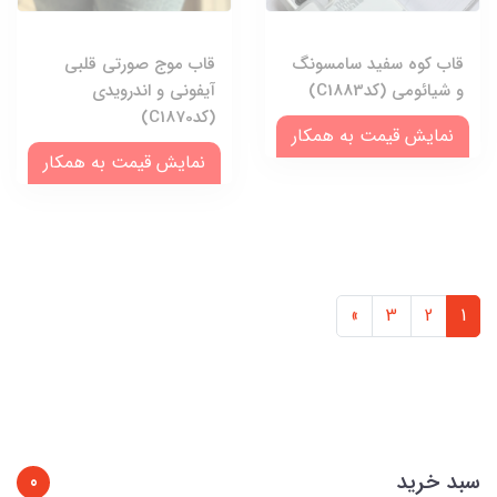
قاب کوه سفید سامسونگ
قاب موج صورتی قلبی
و شیائومی (کدC1883)
آیفونی و اندرویدی
(کدC1870)
نمایش قیمت به همکار
نمایش قیمت به همکار
»
3
2
1
سبد خرید
0