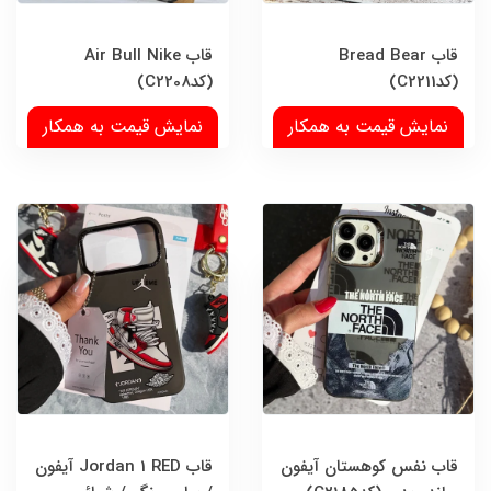
قاب Bread Bear
قاب Air Bull Nike
(کدC2211)
(کدC2208)
نمایش قیمت به همکار
نمایش قیمت به همکار
قاب نفس کوهستان آیفون
قاب Jordan 1 RED آیفون