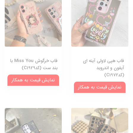
قاب هپی لاولی آینه ای
قاب خرگوش Miss You با
آیفون و اندروید
بند ست (کدC1929)
(کدC1972)
نمایش قیمت به همکار
نمایش قیمت به همکار