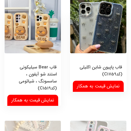
قاب پاپیون شاین اکلیلی
قاب Bear سیلیکونی
(کدC1759)
استند شو آیفون ،
سامسونگ ، شیائومی
نمایش قیمت به همکار
(کدC1519)
نمایش قیمت به همکار