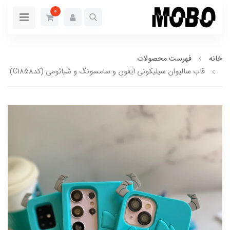
0
خانه
فهرست محصولات
قاب سالیوان سیلیکونی آیفون و سامسونگ و شیائومی (کدC1858)