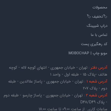
محصولات
🏷️تخفیف 🏷️
دراپ شیپینگ
تماس با ما
کد رهگیری پست
موبو چاپ | MOBOCHAP
آدرس دفتر
: تهران - خیابان جمهوری - انتهای کوچه لاله - کوچه
هاتف -پلاک ۱۵ - طبقه اول - واحد ۱
آدرس شعبه 1
: تهران - خیابان جمهوری - پاساژ علاالدین - طبقه
دوم - پلاک 207
آدرس شعبه 2
: تهران - خیابان جمهوری - پاساژ چارسو - طبقه دوم
- پلاک D48/D49
ساعات کاری : از ساعت 09:00 تا ساعت 18:00