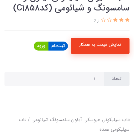
سامسونگ و شیائومی (کدC1858)
از 6
نمایش قیمت به همکار
ثبت‌نام
ورود
تعداد
قاب سیلیکونی عروسکی آیفون سامسونگ شیائومی / قاب
سیلیکونی عمده