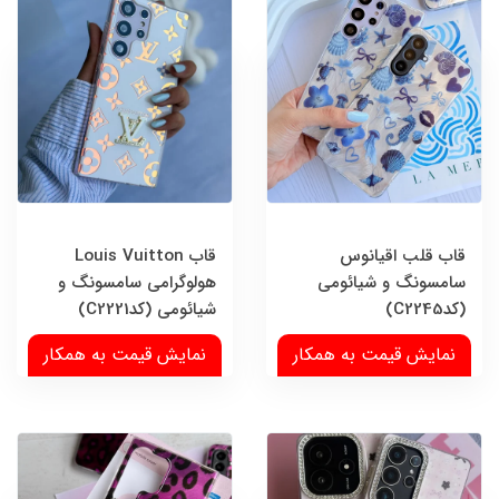
قاب قلب اقیانوس
قاب Louis Vuitton
سامسونگ و شیائومی
هولوگرامی سامسونگ و
(کدC2245)
شیائومی (کدC2221)
نمایش قیمت به همکار
نمایش قیمت به همکار