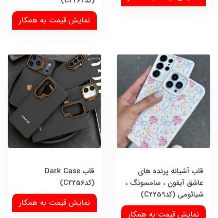
(کدC2262)
نمایش قیمت به همکار
قاب آشیانه پرنده های
قاب Dark Case
عاشق آیفون ، سامسونگ ،
(کدC2256)
شیائومی (کدC2259)
نمایش قیمت به همکار
نمایش قیمت به همکار