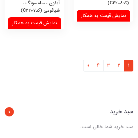
(کدC2208)
آیفون ، سامسونگ ،
شیائومی (کدC2207)
نمایش قیمت به همکار
نمایش قیمت به همکار
»
4
3
2
1
سبد خرید
0
سبد خرید شما خالی است.