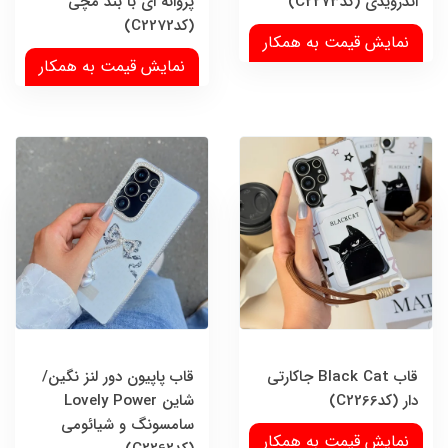
اندرویدی (کدC2273)
پروانه ای با بند مچی
(کدC2272)
نمایش قیمت به همکار
نمایش قیمت به همکار
قاب Black Cat جاکارتی
قاب پاپیون دور لنز نگین/
دار (کدC2266)
شاین Lovely Power
سامسونگ و شیائومی
نمایش قیمت به همکار