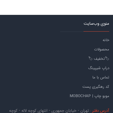
منوی وب‌سایت
خانه
محصولات
🏷️تخفیف 🏷️
دراپ شیپینگ
تماس با ما
کد رهگیری پست
موبو چاپ | MOBOCHAP
آدرس دفتر
: تهران - خیابان جمهوری - انتهای کوچه لاله - کوچه