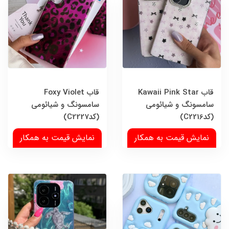
قاب Kawaii Pink Star
قاب Foxy Violet
سامسونگ و شیائومی
سامسونگ و شیائومی
(کدC2216)
(کدC2227)
نمایش قیمت به همکار
نمایش قیمت به همکار