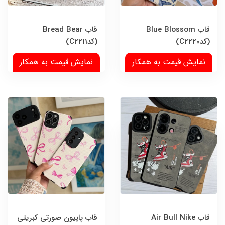
قاب Blue Blossom
قاب Bread Bear
(کدC2220)
(کدC2211)
نمایش قیمت به همکار
نمایش قیمت به همکار
قاب Air Bull Nike
قاب پاپیون صورتی کبریتی