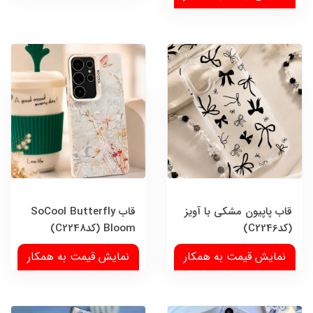
قاب پاپیون مشکی با آویز
قاب SoCool Butterfly
(کدC2246)
Bloom (کدC2248)
نمایش قیمت به همکار
نمایش قیمت به همکار