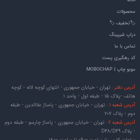
خانه
محصولات
🏷️تخفیف 🏷️
دراپ شیپینگ
تماس با ما
کد رهگیری پست
موبو چاپ | MOBOCHAP
آدرس دفتر
: تهران - خیابان جمهوری - انتهای کوچه لاله - کوچه
هاتف -پلاک ۱۵ - طبقه اول - واحد ۱
آدرس شعبه 1
: تهران - خیابان جمهوری - پاساژ علاالدین - طبقه
دوم - پلاک 207
آدرس شعبه 2
: تهران - خیابان جمهوری - پاساژ چارسو - طبقه دوم
- پلاک D48/D49
ساعات کاری : از ساعت 09:00 تا ساعت 18:00