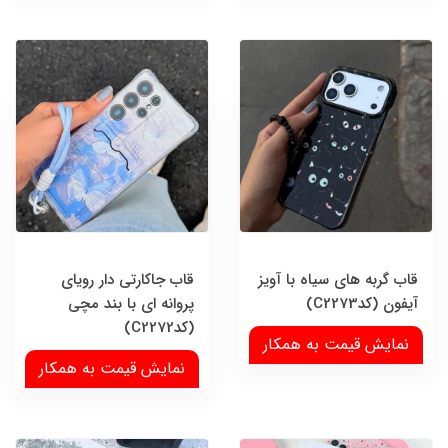
قاب گربه های سیاه با آویز
قاب جاکارتی دار رویای
آیفون (کدC2273)
پروانه ای با بند مچی
(کدC2272)
نمایش قیمت به همکار
نمایش قیمت به همکار