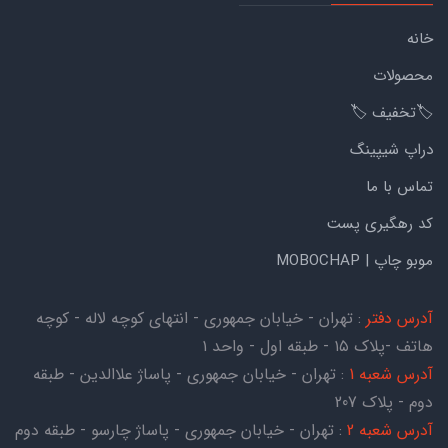
خانه
محصولات
🏷️تخفیف 🏷️
دراپ شیپینگ
تماس با ما
کد رهگیری پست
موبو چاپ | MOBOCHAP
آدرس دفتر
: تهران - خیابان جمهوری - انتهای کوچه لاله - کوچه
هاتف -پلاک ۱۵ - طبقه اول - واحد ۱
آدرس شعبه 1
: تهران - خیابان جمهوری - پاساژ علاالدین - طبقه
دوم - پلاک 207
آدرس شعبه 2
: تهران - خیابان جمهوری - پاساژ چارسو - طبقه دوم