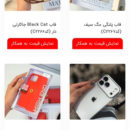
قاب پلنگی مگ سیف
قاب Black Cat جاکارتی
(کدC2267)
دار (کدC2266)
نمایش قیمت به همکار
نمایش قیمت به همکار