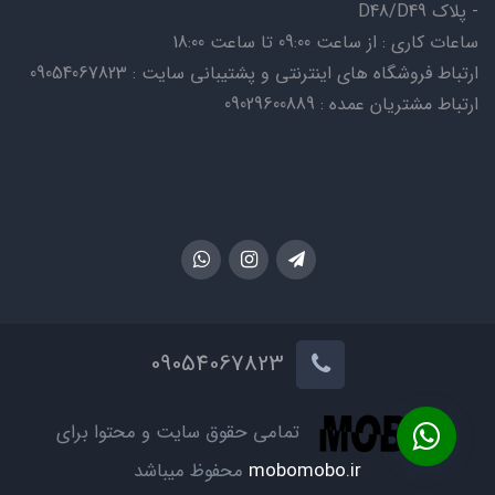
- پلاک D48/D49
ساعات کاری : از ساعت 09:00 تا ساعت 18:00
ارتباط فروشگاه های اینترنتی و پشتیبانی سایت : 09054067823
ارتباط مشتریان عمده : 09029600889
09054067823
تمامی حقوق سایت و محتوا برای
mobomobo.ir
محفوظ میباشد