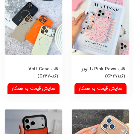
قاب Pink Paws با آویز
قاب Volt Case
(کدC2271)
(کدC2270)
نمایش قیمت به همکار
نمایش قیمت به همکار