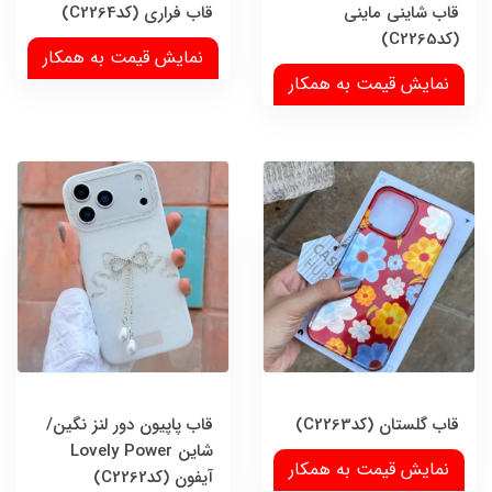
قاب شاینی ماینی
قاب فراری (کدC2264)
(کدC2265)
نمایش قیمت به همکار
نمایش قیمت به همکار
قاب گلستان (کدC2263)
قاب پاپیون دور لنز نگین/
شاین Lovely Power
نمایش قیمت به همکار
آیفون (کدC2262)