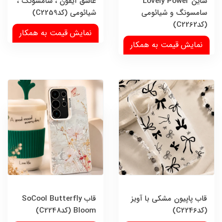
شاین Lovely Power
عاشق آیفون ، سامسونگ ،
سامسونگ و شیائومی
شیائومی (کدC2259)
(کدC2262)
نمایش قیمت به همکار
نمایش قیمت به همکار
قاب پاپیون مشکی با آویز
قاب SoCool Butterfly
(کدC2246)
Bloom (کدC2248)