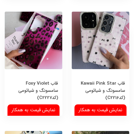
قاب Kawaii Pink Star
قاب Foxy Violet
سامسونگ و شیائومی
سامسونگ و شیائومی
(کدC2216)
(کدC2227)
نمایش قیمت به همکار
نمایش قیمت به همکار