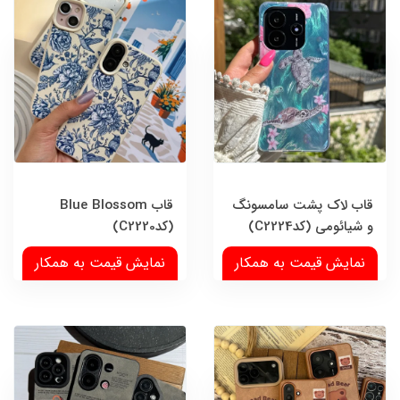
قاب لاک پشت سامسونگ
قاب Blue Blossom
و شیائومی (کدC2224)
(کدC2220)
نمایش قیمت به همکار
نمایش قیمت به همکار