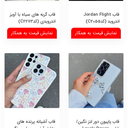
قاب Jordan Flight
قاب گربه های سیاه با آویز
اندروید (کدC2055)
اندرویدی (کدC2273)
نمایش قیمت به همکار
نمایش قیمت به همکار
قاب پاپیون دور لنز نگین/
قاب آشیانه پرنده های