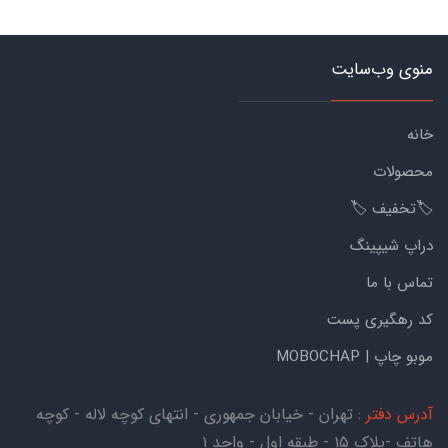
منوی وب‌سایت
خانه
محصولات
🏷️تخفیف 🏷️
دراپ شیپینگ
تماس با ما
کد رهگیری پست
موبو چاپ | MOBOCHAP
آدرس دفتر
: تهران - خیابان جمهوری - انتهای کوچه لاله - کوچه
هاتف -پلاک ۱۵ - طبقه اول - واحد ۱