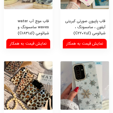
قاب پاپیون صورتی کبریتی
قاب موج آب water
آیفون ، سامسونگ ،
waves سامسونگ و
شیائومی (کدC2207)
شیائومی (کدC1831)
نمایش قیمت به همکار
نمایش قیمت به همکار