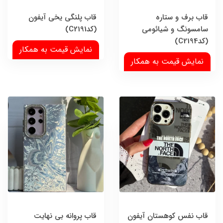
قاب برف و ستاره
قاب پلنگی یخی آیفون
سامسونگ و شیائومی
(کدC2191)
(کدC2194)
نمایش قیمت به همکار
نمایش قیمت به همکار
قاب نفس کوهستان آیفون
قاب پروانه بی نهایت