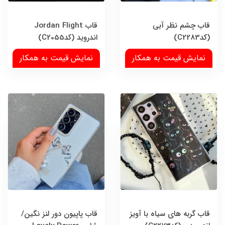
قاب چشم نظر آبی
قاب Jordan Flight
(کدC2283)
اندروید (کدC2055)
نمایش قیمت به همکار
نمایش قیمت به همکار
قاب گربه های سیاه با آویز
قاب پاپیون دور لنز نگین/