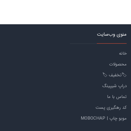
منوی وب‌سایت
خانه
محصولات
🏷️تخفیف 🏷️
دراپ شیپینگ
تماس با ما
کد رهگیری پست
موبو چاپ | MOBOCHAP