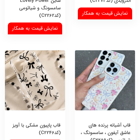
اندرویدی (کدC2273)
شاین Lovely Power
سامسونگ و شیائومی
نمایش قیمت به همکار
(کدC2262)
نمایش قیمت به همکار
قاب آشیانه پرنده های
قاب پاپیون مشکی با آویز
عاشق آیفون ، سامسونگ ،
(کدC2246)