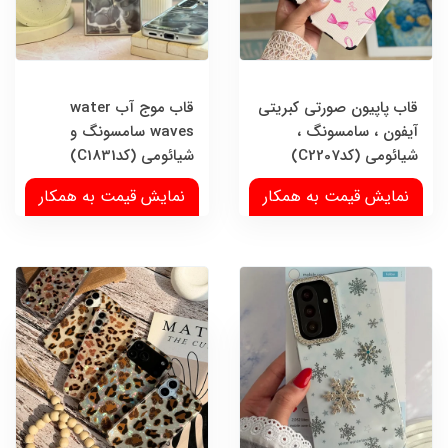
قاب پاپیون صورتی کبریتی
قاب موج آب water
آیفون ، سامسونگ ،
waves سامسونگ و
شیائومی (کدC2207)
شیائومی (کدC1831)
نمایش قیمت به همکار
نمایش قیمت به همکار