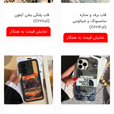
قاب برف و ستاره
قاب پلنگی یخی آیفون
سامسونگ و شیائومی
(کدC2191)
(کدC2194)
نمایش قیمت به همکار
نمایش قیمت به همکار