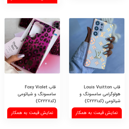
قاب Louis Vuitton
قاب Foxy Violet
هولوگرامی سامسونگ و
سامسونگ و شیائومی
شیائومی (کدC2221)
(کدC2227)
نمایش قیمت به همکار
نمایش قیمت به همکار