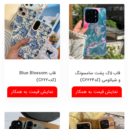
قاب لاک پشت سامسونگ
قاب Blue Blossom
و شیائومی (کدC2224)
(کدC2220)
نمایش قیمت به همکار
نمایش قیمت به همکار