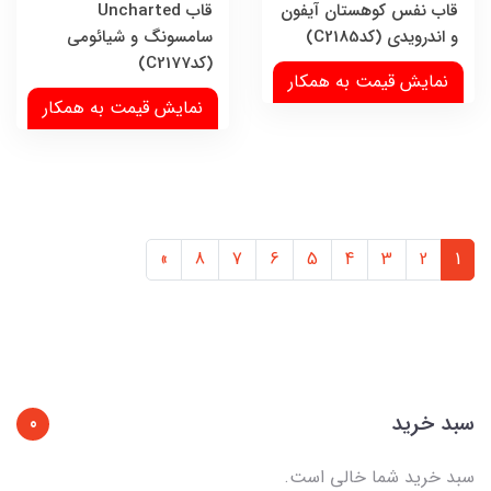
قاب نفس کوهستان آیفون
قاب Uncharted
و اندرویدی (کدC2185)
سامسونگ و شیائومی
(کدC2177)
نمایش قیمت به همکار
نمایش قیمت به همکار
»
8
7
6
5
4
3
2
1
سبد خرید
0
سبد خرید شما خالی است.