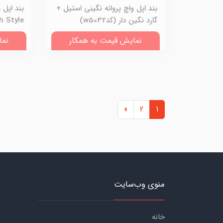
بند اپل واچ پروانه نگینی استیل +
بند اپل 
گارد نگین دار (کدw5032)
French Style
نمایش قیمت به همکار
نما
»
2
1
منوی وب‌سایت
خانه