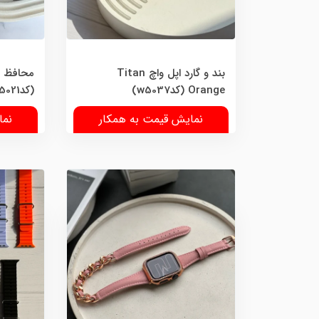
بند و گارد اپل واچ Titan
محافظ اس
Orange (کدw5037)
(کدw5021)
نمایش قیمت به همکار
نما