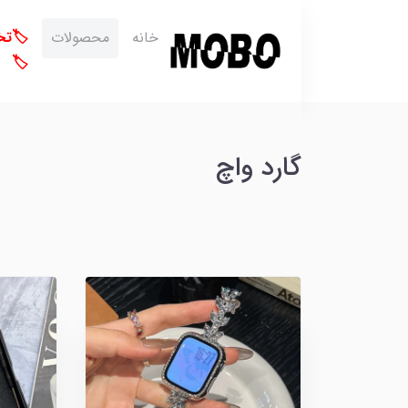
خانه
محصولات
🏷️ت
🏷️
گارد واچ