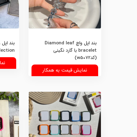
بند اپل واچ Diamond leaf
bracelet با گارد نگینی
Collection (کد
(کدw5072)
نما
نمایش قیمت به همکار