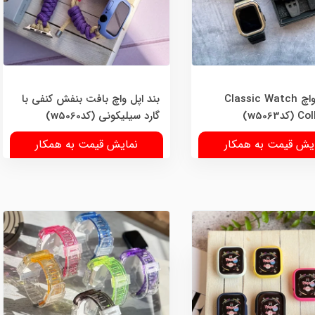
بند اپل واچ Classic Watch
بند اپل واچ بافت بنفش کنفی با
w5063)
گارد سیلیکونی (کدw5060)
یش قیمت به همکار
نمایش قیمت به همکار