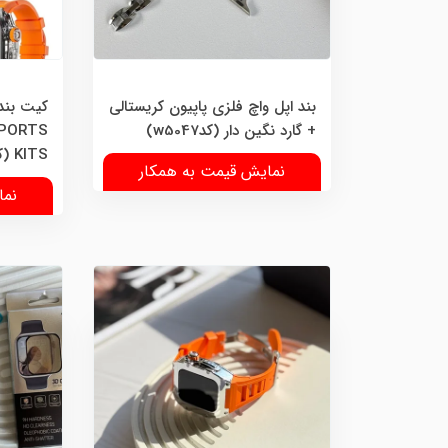
بند اپل واچ فلزی پاپیون کریستالی
کیت بند 
+ گارد نگین دار (کدw5047)
SPORTS
KITS (کدw5046)
نمایش قیمت به همکار
نما