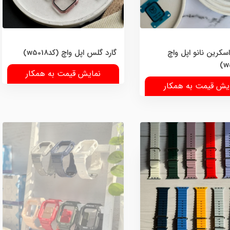
کرین نانو اپل واچ
گارد گلس اپل واچ (کدw5018)
نمایش قیمت به همکار
یش قیمت به همکار