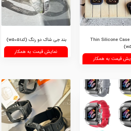
گارد واچ Thin Silicone Case
بند جی شاک دو رنگ (کدw5051)
نمایش قیمت به همکار
یش قیمت به همکار