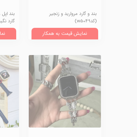
بند و گارد مروارید و زنجیر
بند اپل 
(کدw5049)
گارد نگینی 
نمایش قیمت به همکار
نما