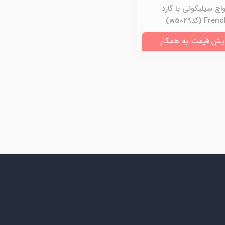
واچ سیلیکونی با گارد
 (کدw5029)
یش قیمت به همکار