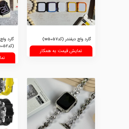
گارد واچ دیفندر (کدw5057)
(کدw5052)
نمایش قیمت به همکار
نما