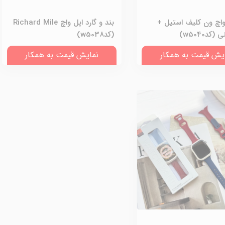
واچ ون کلیف استیل +
بند و گارد اپل واچ Richard Mile
(کدw5040)
(کدw5038)
یش قیمت به همکار
نمایش قیمت به همکار