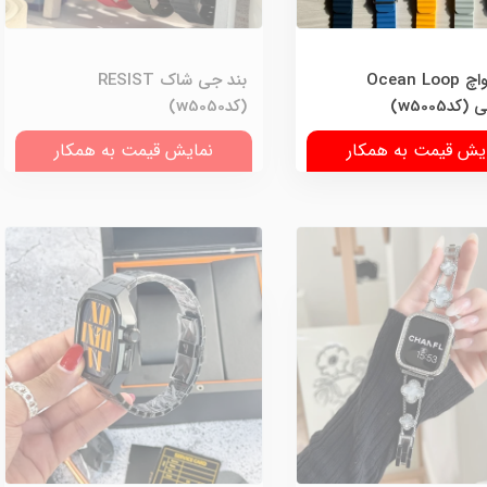
بند اپل واچ Ocean Loop
بند جی شاک RESIST
دw5005)
(کدw5050)
یش قیمت به همکار
نمایش قیمت به همکار