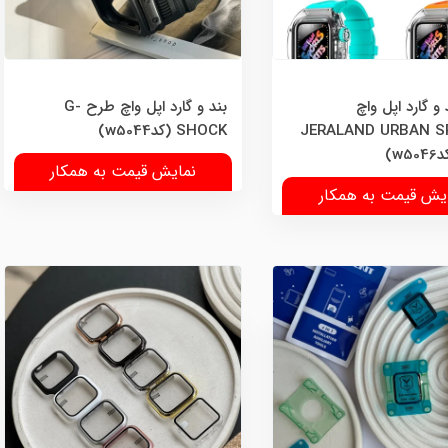
و گارد اپل واچ
بند و گارد اپل واچ طرح G-
JERALAND URBAN 
SHOCK (کدw5044)
نمایش قیمت به همکار
یش قیمت به همکار