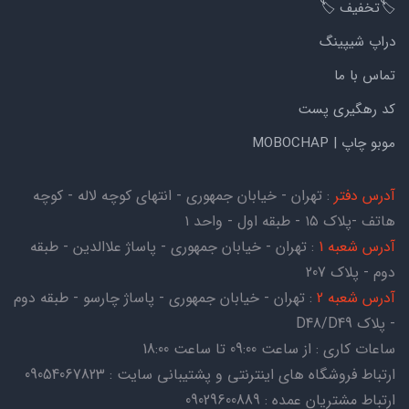
🏷️تخفیف 🏷️
دراپ شیپینگ
تماس با ما
کد رهگیری پست
موبو چاپ | MOBOCHAP
آدرس دفتر
: تهران - خیابان جمهوری - انتهای کوچه لاله - کوچه
هاتف -پلاک ۱۵ - طبقه اول - واحد ۱
آدرس شعبه 1
: تهران - خیابان جمهوری - پاساژ علاالدین - طبقه
دوم - پلاک 207
آدرس شعبه 2
: تهران - خیابان جمهوری - پاساژ چارسو - طبقه دوم
- پلاک D48/D49
ساعات کاری : از ساعت 09:00 تا ساعت 18:00
ارتباط فروشگاه های اینترنتی و پشتیبانی سایت : 09054067823
ارتباط مشتریان عمده : 09029600889