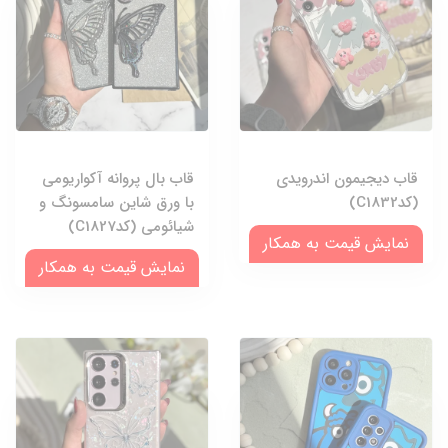
قاب دیجیمون اندرویدی
قاب بال پروانه آکواریومی
(کدC1832)
با ورق شاین سامسونگ و
شیائومی (کدC1827)
نمایش قیمت به همکار
نمایش قیمت به همکار