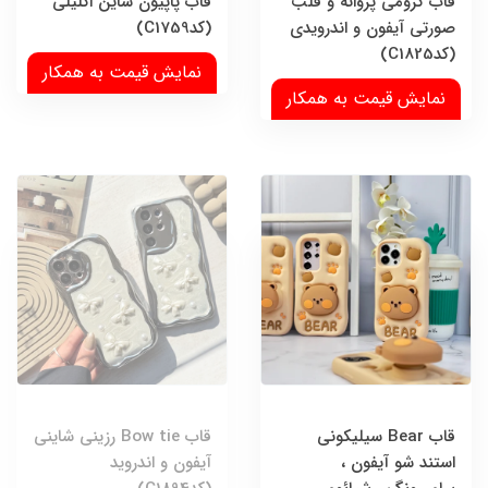
قاب کرومی پروانه و قلب
قاب پاپیون شاین اکلیلی
صورتی آیفون و اندرویدی
(کدC1759)
(کدC1825)
نمایش قیمت به همکار
نمایش قیمت به همکار
قاب Bear سیلیکونی
قاب Bow tie رزینی شاینی
استند شو آیفون ،
آیفون و اندروید