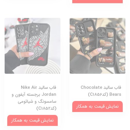
قاب سالید Chocolate
قاب سالید Nike Air
Bears (کدC1856)
Jordan برجسته آیفون و
سامسونگ و شیائومی
نمایش قیمت به همکار
(کدC1852)
نمایش قیمت به همکار