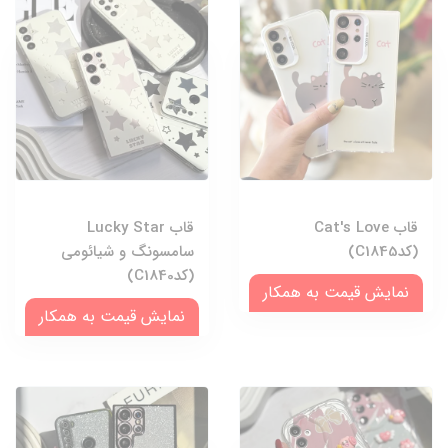
قاب Cat's Love
قاب Lucky Star
(کدC1845)
سامسونگ و شیائومی
(کدC1840)
نمایش قیمت به همکار
نمایش قیمت به همکار