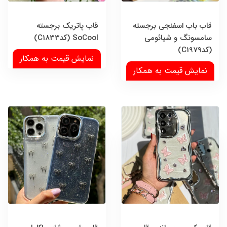
قاب باب اسفنجی برجسته
قاب پاتریک برجسته
سامسونگ و شیائومی
SoCool (کدC1833)
(کدC1979)
نمایش قیمت به همکار
نمایش قیمت به همکار