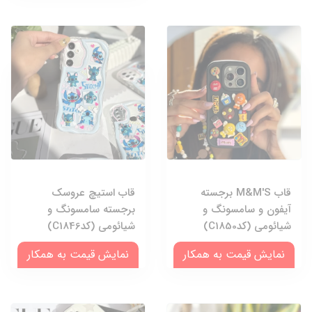
قاب M&M'S برجسته
قاب استیچ عروسک
آیفون و سامسونگ و
برجسته سامسونگ و
شیائومی (کدC1850)
شیائومی (کدC1846)
نمایش قیمت به همکار
نمایش قیمت به همکار