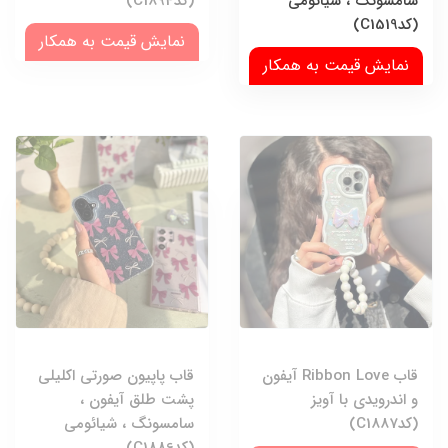
سامسونگ ، شیائومی
(کدC1894)
(کدC1519)
نمایش قیمت به همکار
نمایش قیمت به همکار
قاب Ribbon Love آیفون
قاب پاپیون صورتی اکلیلی
و اندرویدی با آویز
پشت طلق آیفون ،
(کدC1887)
سامسونگ ، شیائومی