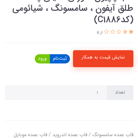
طلق آیفون ، سامسونگ ، شیائومی
(کدC1886)
از 5
نمایش قیمت به همکار
ثبت‌نام
ورود
تعداد
قاب عمده سامسونگ / قاب عمده اندروید / قاب عمده موبایل