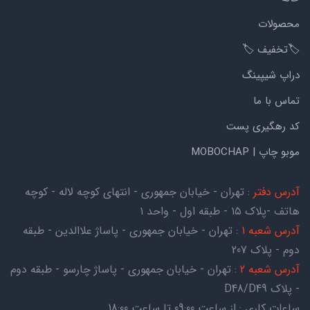
محصولات
🏷️تخفیف 🏷️
دراپ شیپینگ
تماس با ما
کد رهگیری پست
موبو چاپ | MOBOCHAP
آدرس دفتر
: تهران - خیابان جمهوری - انتهای کوچه لاله - کوچه
هاتف -پلاک ۱۵ - طبقه اول - واحد ۱
آدرس شعبه 1
: تهران - خیابان جمهوری - پاساژ علاالدین - طبقه
دوم - پلاک 207
آدرس شعبه 2
: تهران - خیابان جمهوری - پاساژ چارسو - طبقه دوم
- پلاک D48/D49
ساعات کاری : از ساعت 09:00 تا ساعت 18:00