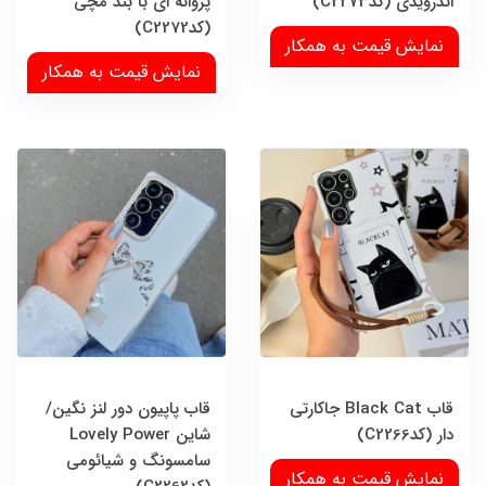
اندرویدی (کدC2273)
پروانه ای با بند مچی
(کدC2272)
نمایش قیمت به همکار
نمایش قیمت به همکار
قاب Black Cat جاکارتی
قاب پاپیون دور لنز نگین/
دار (کدC2266)
شاین Lovely Power
سامسونگ و شیائومی
نمایش قیمت به همکار