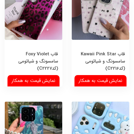
قاب Kawaii Pink Star
قاب Foxy Violet
سامسونگ و شیائومی
سامسونگ و شیائومی
(کدC2216)
(کدC2227)
نمایش قیمت به همکار
نمایش قیمت به همکار