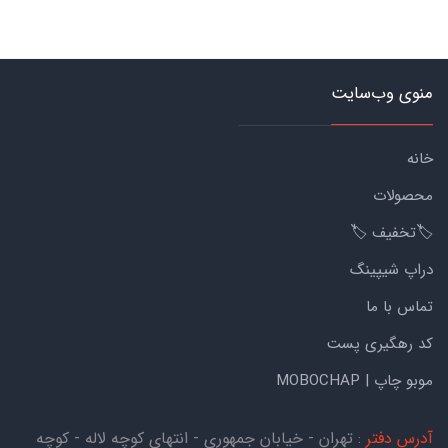
منوی وب‌سایت
خانه
محصولات
🏷️تخفیف 🏷️
دراپ شیپینگ
تماس با ما
کد رهگیری پست
موبو چاپ | MOBOCHAP
آدرس دفتر
: تهران - خیابان جمهوری - انتهای کوچه لاله - کوچه