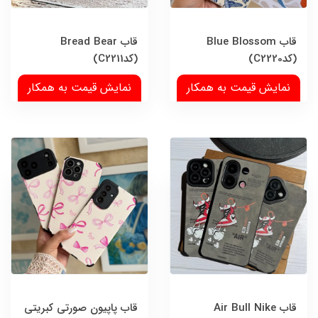
قاب Blue Blossom
قاب Bread Bear
(کدC2220)
(کدC2211)
نمایش قیمت به همکار
نمایش قیمت به همکار
قاب Air Bull Nike
قاب پاپیون صورتی کبریتی