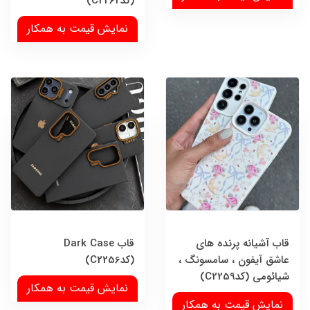
(کدC2262)
نمایش قیمت به همکار
قاب آشیانه پرنده های
قاب Dark Case
عاشق آیفون ، سامسونگ ،
(کدC2256)
شیائومی (کدC2259)
نمایش قیمت به همکار
نمایش قیمت به همکار