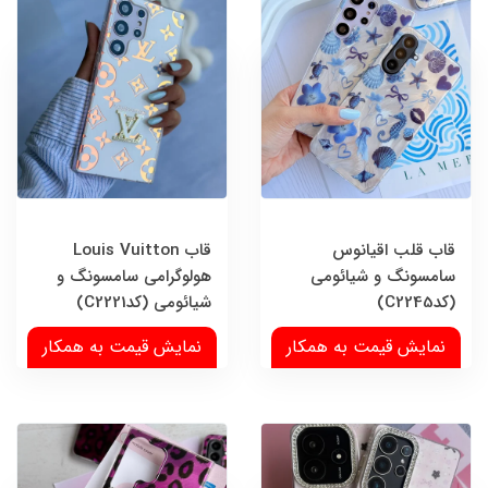
قاب قلب اقیانوس
قاب Louis Vuitton
سامسونگ و شیائومی
هولوگرامی سامسونگ و
(کدC2245)
شیائومی (کدC2221)
نمایش قیمت به همکار
نمایش قیمت به همکار