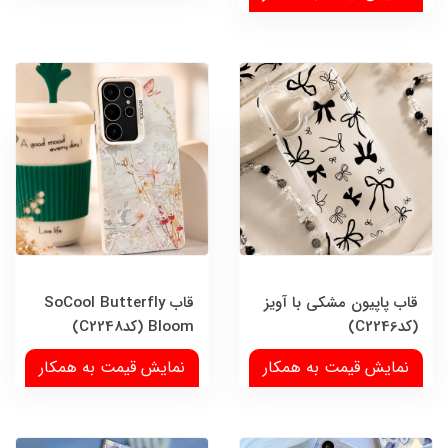
قاب پاپیون مشکی با آویز
قاب SoCool Butterfly
(کدC2246)
Bloom (کدC2248)
نمایش قیمت به همکار
نمایش قیمت به همکار