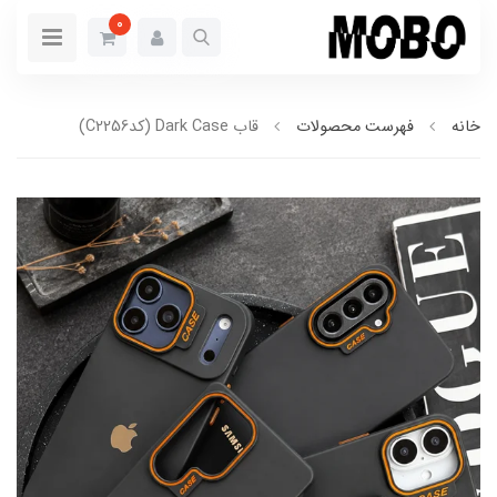
0
خانه
فهرست محصولات
قاب Dark Case (کدC2256)