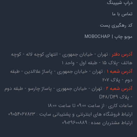
دراپ شیپینگ
تماس با ما
کد رهگیری پست
موبو چاپ | MOBOCHAP
آدرس دفتر
: تهران - خیابان جمهوری - انتهای کوچه لاله - کوچه
هاتف -پلاک ۱۵ - طبقه اول - واحد ۱
آدرس شعبه 1
: تهران - خیابان جمهوری - پاساژ علاالدین - طبقه
دوم - پلاک 207
آدرس شعبه 2
: تهران - خیابان جمهوری - پاساژ چارسو - طبقه دوم
- پلاک D48/D49
ساعات کاری : از ساعت 09:00 تا ساعت 18:00
ارتباط فروشگاه های اینترنتی و پشتیبانی سایت : 09054067823
ارتباط مشتریان عمده : 09029600889