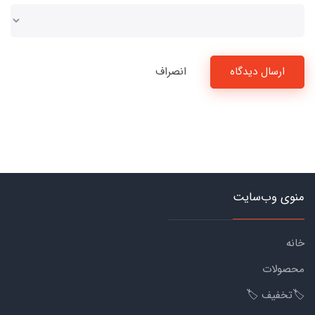
ارسال دیدگاه
انصراف
منوی وب‌سایت
خانه
محصولات
🏷️تخفیف 🏷️