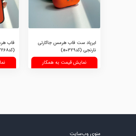
ایرپاد ست قاب هرمس جاکارتی
قاب هرم
نارنجی (کدa0329)
(کدC2268)
نمایش قیمت به همکار
نما
منوی وب‌سایت