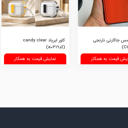
س جاکارتی نارنجی
کاور ایرپاد candy clear
(کدa0319)
یش قیمت به همکار
نمایش قیمت به همکار