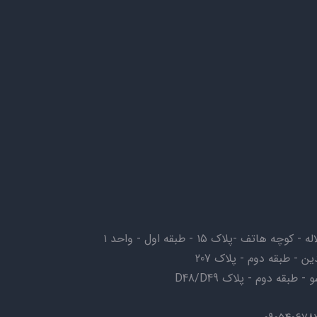
ف -پلاک ۱۵ - طبقه اول - واحد ۱
ن - طبقه دوم - پلاک 207
بقه دوم - پلاک D48/D49