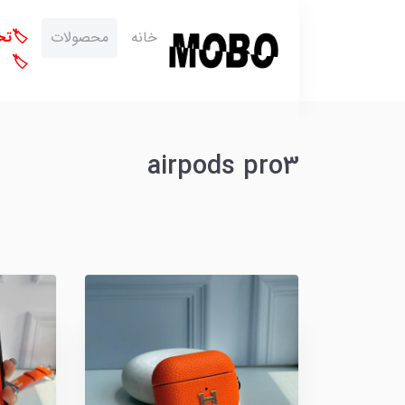
خانه
محصولات
🏷️ت
🏷️
airpods pro3