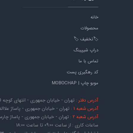
خانه
محصولات
🏷️تخفیف 🏷️
دراپ شیپینگ
تماس با ما
کد رهگیری پست
موبو چاپ | MOBOCHAP
آدرس دفتر
: تهران - خیابان جمهوری - انتهای کوچه لاله - کوچه هات
آدرس شعبه 1
: تهران - خیابان جمهوری - پاساژ علاالدی
آدرس شعبه 2
: تهران - خیابان جمهوری - پاساژ چارسو - ط
ساعات کاری : از ساعت 09:00 تا ساعت 18:00