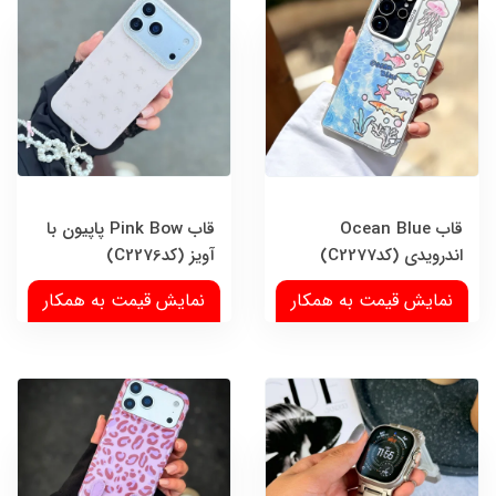
قاب Ocean Blue
قاب Pink Bow پاپیون با
اندرویدی (کدC2277)
آویز (کدC2276)
نمایش قیمت به همکار
نمایش قیمت به همکار