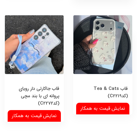
قاب Tea & Cats
قاب جاکارتی دار رویای
(کدC2219)
پروانه ای با بند مچی
(کدC2272)
نمایش قیمت به همکار
نمایش قیمت به همکار