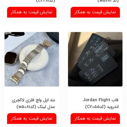
(کدw5083)
(کدC2281)
نمایش قیمت به همکار
نمایش قیمت به همکار
قاب Jordan Flight
بند اپل واچ فلزی لاکچری
اندروید (کدC2055)
مدل لینک (کدw5081)
نمایش قیمت به همکار
نمایش قیمت به همکار