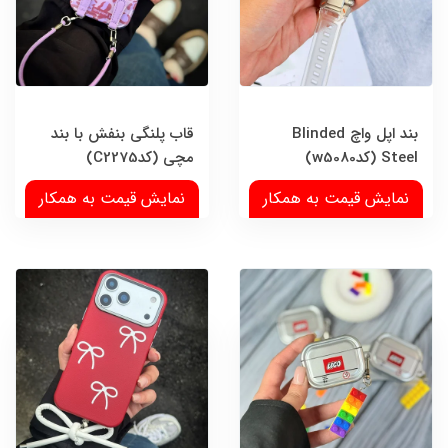
بند اپل واچ Blinded
قاب پلنگی بنفش با بند
Steel (کدw5080)
مچی (کدC2275)
نمایش قیمت به همکار
نمایش قیمت به همکار