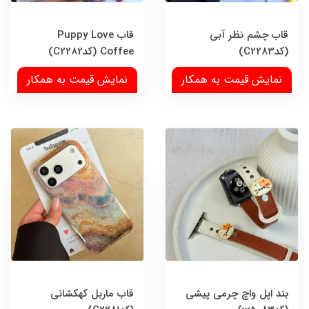
قاب چشم نظر آبی
قاب Puppy Love
(کدC2283)
Coffee (کدC2282)
نمایش قیمت به همکار
نمایش قیمت به همکار
بند اپل واچ چرمی پیشی
قاب ماربل کهکشانی