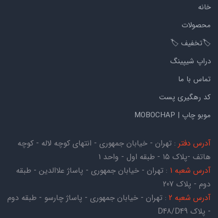
خانه
محصولات
🏷️تخفیف 🏷️
دراپ شیپینگ
تماس با ما
کد رهگیری پست
موبو چاپ | MOBOCHAP
آدرس دفتر
: تهران - خیابان جمهوری - انتهای کوچه لاله - کوچه
هاتف -پلاک ۱۵ - طبقه اول - واحد ۱
آدرس شعبه 1
: تهران - خیابان جمهوری - پاساژ علاالدین - طبقه
دوم - پلاک 207
آدرس شعبه 2
: تهران - خیابان جمهوری - پاساژ چارسو - طبقه دوم
- پلاک D48/D49