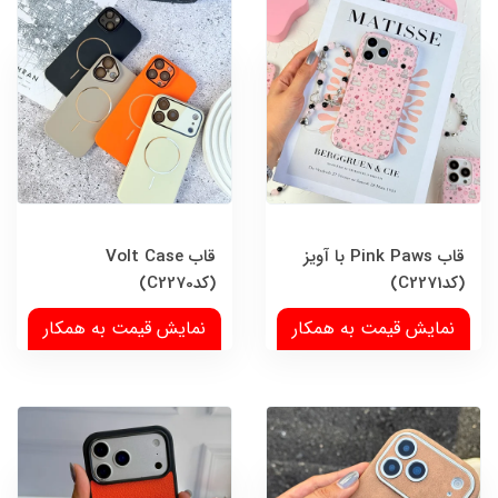
قاب Pink Paws با آویز
قاب Volt Case
(کدC2271)
(کدC2270)
نمایش قیمت به همکار
نمایش قیمت به همکار