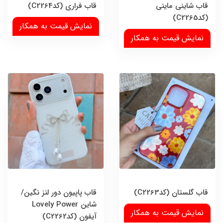
قاب شاینی ماینی
قاب فراری (کدC2264)
(کدC2265)
نمایش قیمت به همکار
نمایش قیمت به همکار
قاب گلستان (کدC2263)
قاب پاپیون دور لنز نگین/
شاین Lovely Power
نمایش قیمت به همکار
آیفون (کدC2262)