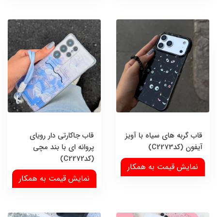
قاب گربه های سیاه با آویز
قاب جاکارتی دار رویای
آیفون (کدC2273)
پروانه ای با بند مچی
(کدC2272)
نمایش قیمت به همکار
نمایش قیمت به همکار