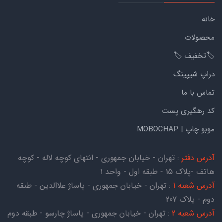
خانه
محصولات
🏷️تخفیف 🏷️
دراپ شیپینگ
تماس با ما
کد رهگیری پست
موبو چاپ | MOBOCHAP
آدرس دفتر
: تهران - خیابان جمهوری - انتهای کوچه لاله - کوچه
هاتف -پلاک ۱۵ - طبقه اول - واحد ۱
آدرس شعبه 1
: تهران - خیابان جمهوری - پاساژ علاالدین - طبقه
دوم - پلاک 207
آدرس شعبه 2
: تهران - خیابان جمهوری - پاساژ چارسو - طبقه دوم