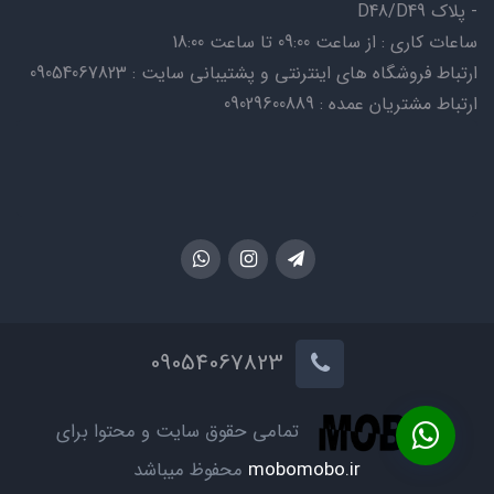
- پلاک D48/D49
ساعات کاری : از ساعت 09:00 تا ساعت 18:00
ارتباط فروشگاه های اینترنتی و پشتیبانی سایت : 09054067823
ارتباط مشتریان عمده : 09029600889
09054067823
تمامی حقوق سایت و محتوا برای
mobomobo.ir
محفوظ میباشد