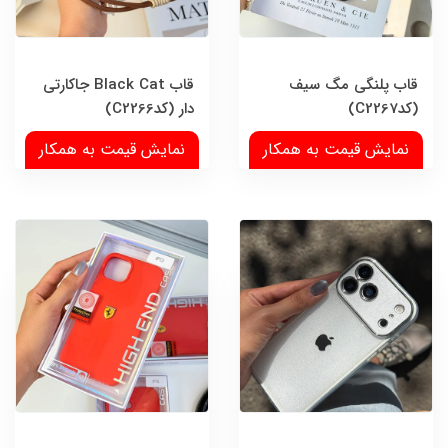
قاب پلنگی مگ سیف
قاب Black Cat جاکارتی
(کدC2267)
دار (کدC2266)
نمایش قیمت به همکار
نمایش قیمت به همکار