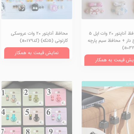
پک محافظ آداپتور 20 وات اپل 5
محافظ آداپتور 20 وات عروسکی
 دار + محافظ سیم پارچه
کارتونی (5تکه) (کدa0179)
نمایش قیمت به همکار
یش قیمت به همکار