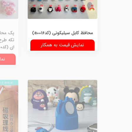
محافظ کابل سیلیکونی (کدa0016)
تکه طرح
نمایش قیمت به همکار
ای (کدa0320)
نما