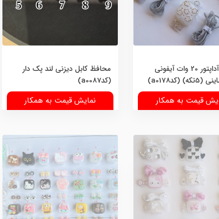
محافظ آداپتور 20 وات آیفونی
محافظ کابل دیزنی لند پک دار
ه) (کدa0178)
(کدa0087)
یش قیمت به همکار
نمایش قیمت به همکار