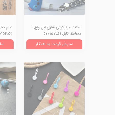
استند سیلیکونی شارژر اپل واچ +
محافظ کابل (کدa0157)
(کدa0154)
نمایش قیمت به همکار
نما