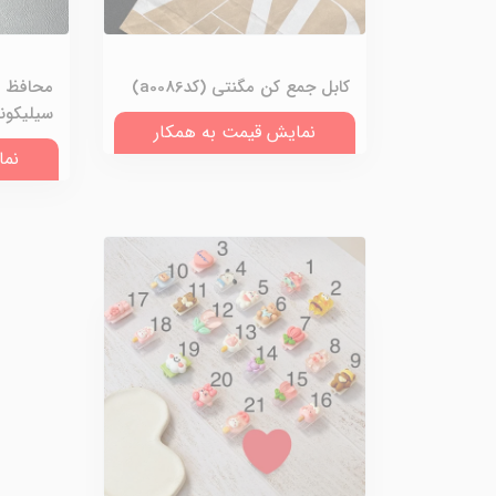
کابل جمع کن مگنتی (کدa0086)
محافظ ک
سیلیکونی (ک
نمایش قیمت به همکار
نما