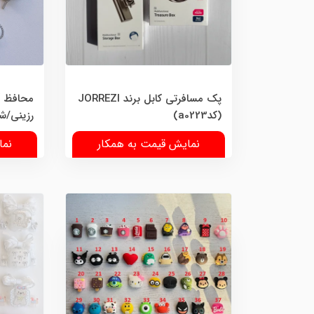
پک مسافرتی کابل برند JORREZI
(کدa0223)
رزینی/شاینی (5تک
نمایش قیمت به همکار
نما