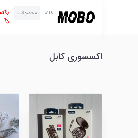
خانه
محصولات
🏷️ت
🏷️
اکسسوری کابل