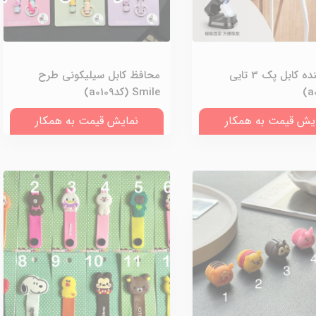
نظم دهنده کابل پک 3 تایی
محافظ کابل سیلیکونی طرح
Smile (کدa0109)
یش قیمت به همکار
نمایش قیمت به همکار