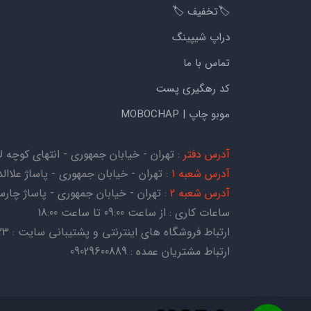
🏷️تخفیف 🏷️
دراپ شیپینگ
تماس با ما
کد رهگیری پست
موبو چاپ | MOBOCHAP
آدرس دفتر
: تهران - خیابان جمهوری - انتهای کوچه لاله - کوچه هات
آدرس شعبه 1
: تهران - خیابان جمهوری - پاساژ علاالدی
آدرس شعبه 2
: تهران - خیابان جمهوری - پاساژ چارسو - ط
ساعات کاری : از ساعت 09:00 تا ساعت 18:00
ارتباط فروشگاه های اینترنتی و پشتیبانی سایت : 09054067823
ارتباط مشتریان عمده : 09029600889