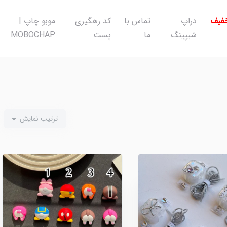
خفیف
دراپ
تماس با
کد رهگیری
موبو چاپ |
شیپینگ
ما
پست
MOBOCHAP
ترتیب نمایش