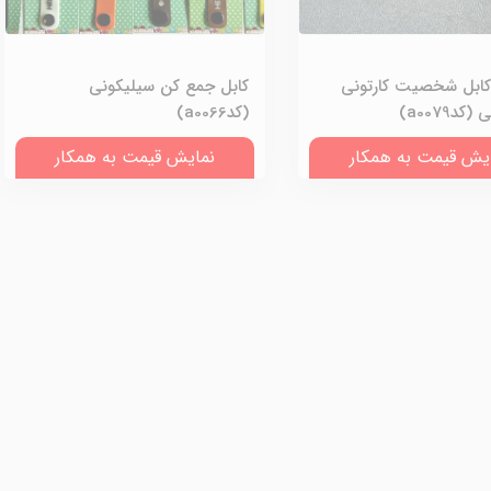
ابل شخصیت کارتونی
کابل جمع کن سیلیکونی
دa0079)
(کدa0066)
یش قیمت به همکار
نمایش قیمت به همکار