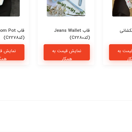
کشانی
قاب Jeans Wallet
قاب om Pot
(کدC2280)
(کدC2278)
یمت به
نمایش قیمت به
نمایش قی
ار
همکار
همکا