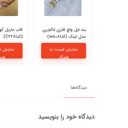
 چرمی پیشی
بند اپل واچ فلزی لاکچری
قاب ماربل که
مدل لینک (کدw5081)
(کدC2281)
یمت به
نمایش قیمت به
نمایش ق
ار
همکار
همک
دیدگاه‌ها
دیدگاه خود را بنویسید