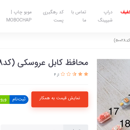
خفیف
دراپ
تماس با
کد رهگیری
موبو چاپ |
شیپینگ
ما
پست
MOBOCHAP
a)
محافظ کابل عروسکی (کدa0028)
از 4
نمایش قیمت به همکار
ثبت‌نام
ورود