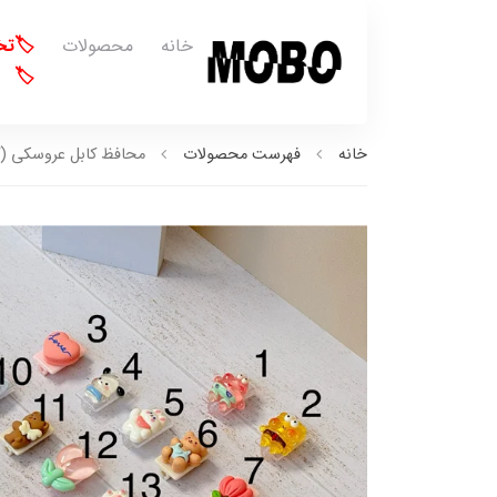
خانه
محصولات
🏷️ت
🏷️
خانه
فهرست محصولات
محافظ کابل عروسکی (کد0028