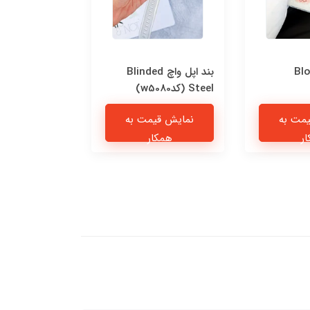
Blo
بند اپل واچ Blinded
قاب n Blue
Steel (کدw5080)
اندرویدی (کدC2277)
مت به
نمایش قیمت به
نمایش قی
ر
همکار
همکا