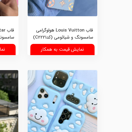
قاب Louis Vuitton هولوگرامی
قاب 
سامسونگ و شیائومی (کدC2221)
سامسونگ و
نمایش قیمت به همکار
نما