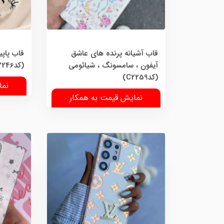
قاب آشیانه پرنده های عاشق
قاب پاپی
آیفون ، سامسونگ ، شیائومی
(کدC2246)
(کدC2259)
نما
نمایش قیمت به همکار