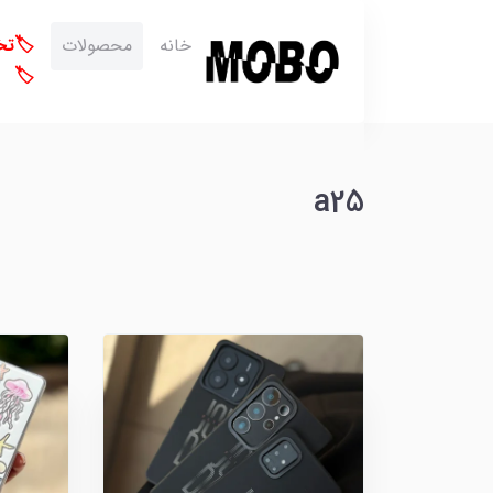
خانه
محصولات
🏷️ت
🏷️
a25