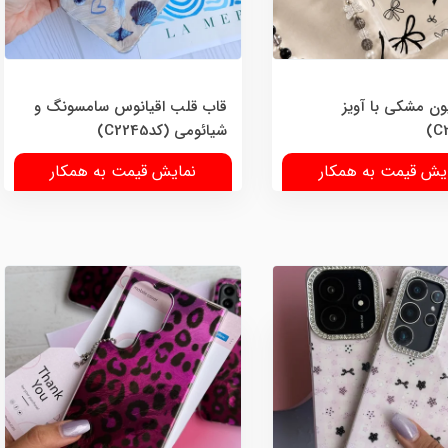
ون مشکی با آویز
قاب قلب اقیانوس سامسونگ و
شیائومی (کدC2245)
یش قیمت به همکار
نمایش قیمت به همکار