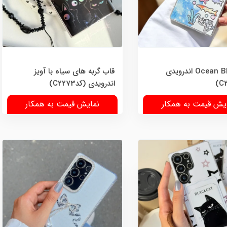
قاب Ocean Blue اندرویدی
قاب گربه های سیاه با آویز
اندرویدی (کدC2273)
یش قیمت به همکار
نمایش قیمت به همکار