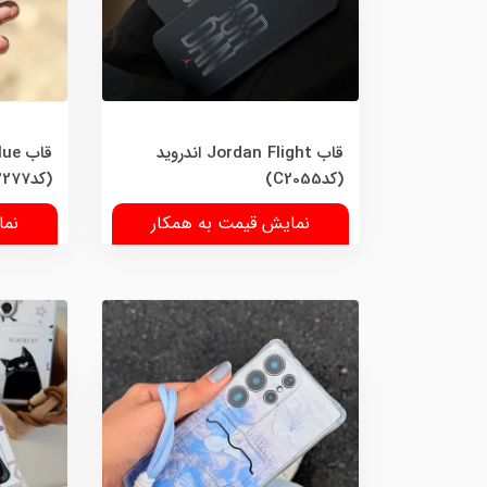
قاب Jordan Flight اندروید
(کدC2055)
(کدC2277)
نمایش قیمت به همکار
نما