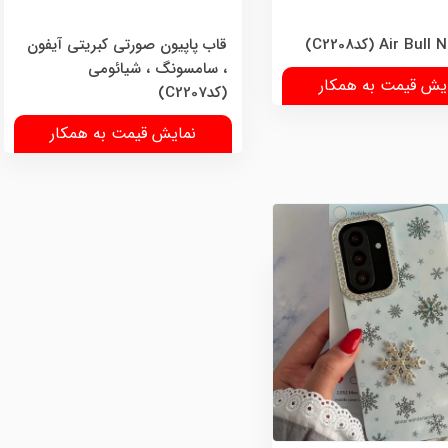
قاب پاپیون صورتی کبریتی آیفون
، سامسونگ ، شیائومی
یش قیمت به همکار
(کدC2207)
نمایش قیمت به همکار