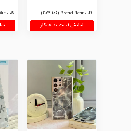
قاب Bread Bear (کدC2211)
قاب Air Bull Nike (کدC2208)
نمایش قیمت به همکار
نما