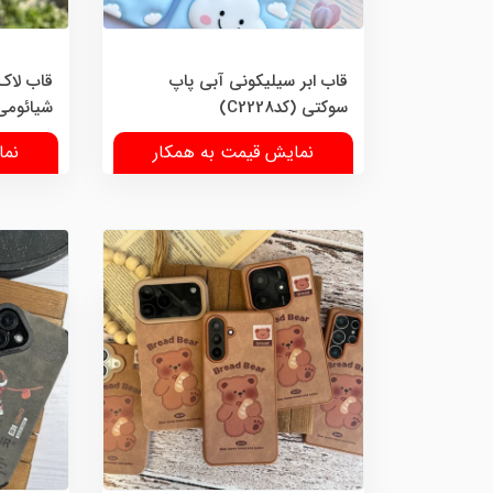
قاب ابر سیلیکونی آبی پاپ
قاب لا
سوکتی (کدC2228)
شیائومی (کد
نمایش قیمت به همکار
نما