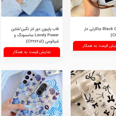
قاب Black Cat جاکارتی دار
قاب پاپیون دور لنز نگین/شاین
Lovely Power سامسونگ و
شیائومی (کدC2262)
یش قیمت به همکار
نمایش قیمت به همکار