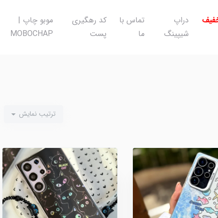
خفیف
دراپ
تماس با
کد رهگیری
موبو چاپ |
شیپینگ
ما
پست
MOBOCHAP
ترتیب نمایش