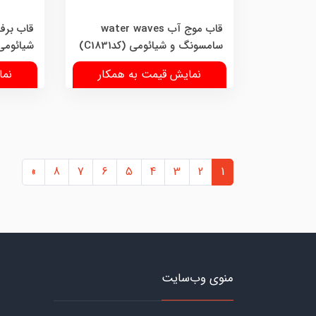
قاب موج آب water waves
قاب برف
سامسونگ و شیائومی (کدC1831)
شیائومی (کد
نمایش قیمت به همکار
نما
»
8
7
6
5
4
3
2
1
منوی وب‌سایت