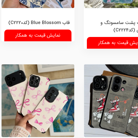
ک پشت سامسونگ و
قاب Blue Blossom (کدC2220)
C2224)
نمایش قیمت به همکار
یش قیمت به همکار