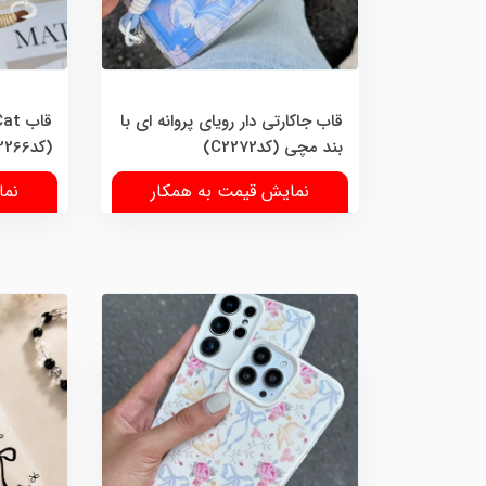
قاب جاکارتی دار رویای پروانه ای با
بند مچی (کدC2272)
(کدC2266)
نمایش قیمت به همکار
نما