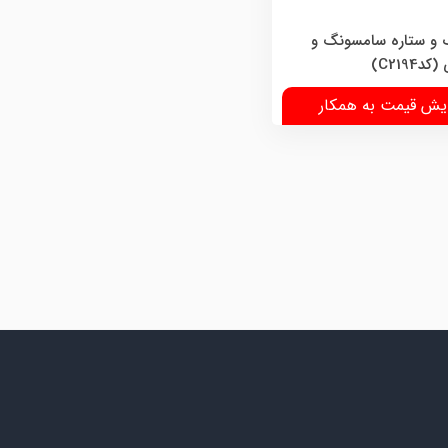
 و ستاره سامسونگ و
C2194)
یش قیمت به همکار