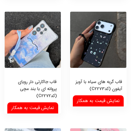
قاب گربه های سیاه با آویز
قاب جاکارتی دار رویای
آیفون (کدC2273)
پروانه ای با بند مچی
(کدC2272)
نمایش قیمت به همکار
نمایش قیمت به همکار