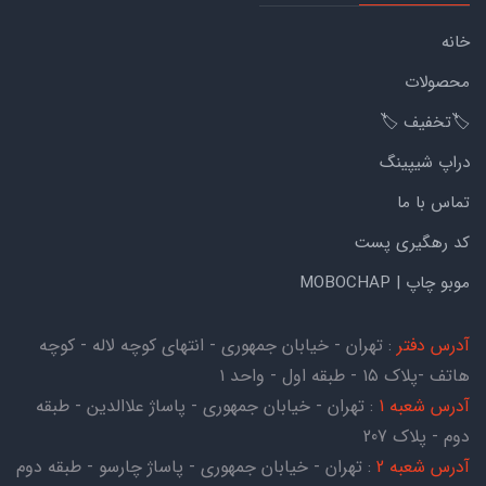
خانه
محصولات
🏷️تخفیف 🏷️
دراپ شیپینگ
تماس با ما
کد رهگیری پست
موبو چاپ | MOBOCHAP
آدرس دفتر
: تهران - خیابان جمهوری - انتهای کوچه لاله - کوچه
هاتف -پلاک ۱۵ - طبقه اول - واحد ۱
آدرس شعبه 1
: تهران - خیابان جمهوری - پاساژ علاالدین - طبقه
دوم - پلاک 207
آدرس شعبه 2
: تهران - خیابان جمهوری - پاساژ چارسو - طبقه دوم