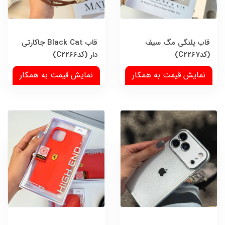
قاب پلنگی مگ سیف
قاب Black Cat جاکارتی
(کدC2267)
دار (کدC2266)
نمایش قیمت به همکار
نمایش قیمت به همکار