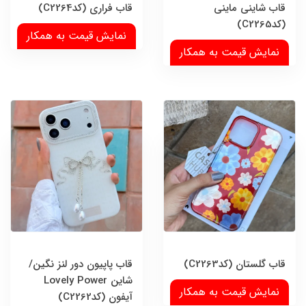
قاب شاینی ماینی
قاب فراری (کدC2264)
(کدC2265)
نمایش قیمت به همکار
نمایش قیمت به همکار
قاب گلستان (کدC2263)
قاب پاپیون دور لنز نگین/
شاین Lovely Power
نمایش قیمت به همکار
آیفون (کدC2262)