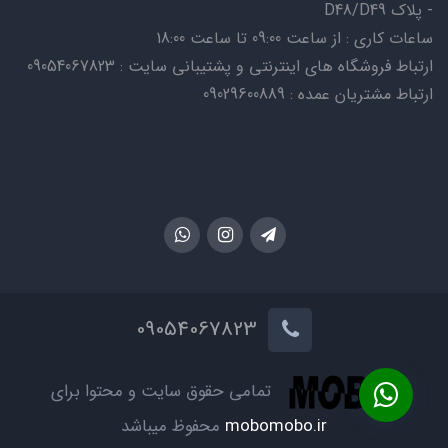
- پلاک D48/D49
ساعات کاری : از ساعت 09:00 تا ساعت 18:00
ارتباط فروشگاه های اینترنتی و پشتیبانی سایت : 09054067823
ارتباط مشتریان عمده : 09029600889
09054067823
تمامی حقوق سایت و محتوا برای
mobomobo.ir
محفوظ میباشد