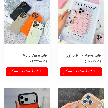
قاب Pink Paws با آویز
قاب Volt Case
(کدC2271)
(کدC2270)
نمایش قیمت به همکار
نمایش قیمت به همکار