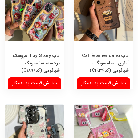
قاب Caffè americano
قاب Toy Story عروسک
آیفون ، سامسونگ ،
برجسته سامسونگ
شیائومی (کدC1934)
شیائومی (کدC1899)
نمایش قیمت به همکار
نمایش قیمت به همکار