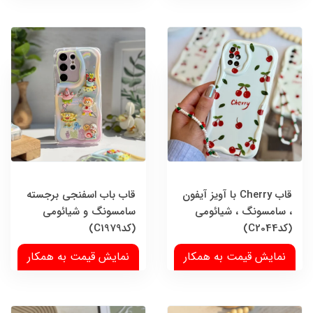
قاب Cherry با آویز آیفون
قاب باب اسفنجی برجسته
، سامسونگ ، شیائومی
سامسونگ و شیائومی
(کدC2044)
(کدC1979)
نمایش قیمت به همکار
نمایش قیمت به همکار