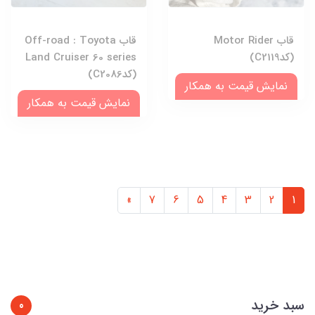
قاب Motor Rider
قاب Off-road : Toyota
(کدC2119)
Land Cruiser 60 series
(کدC2086)
نمایش قیمت به همکار
نمایش قیمت به همکار
»
7
6
5
4
3
2
1
سبد خرید
0