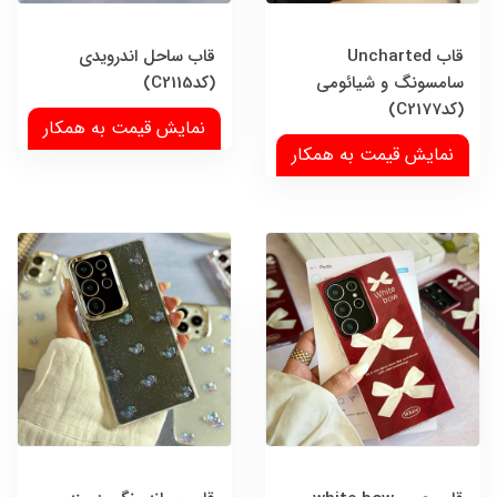
قاب Uncharted
قاب ساحل اندرویدی
سامسونگ و شیائومی
(کدC2115)
(کدC2177)
نمایش قیمت به همکار
نمایش قیمت به همکار