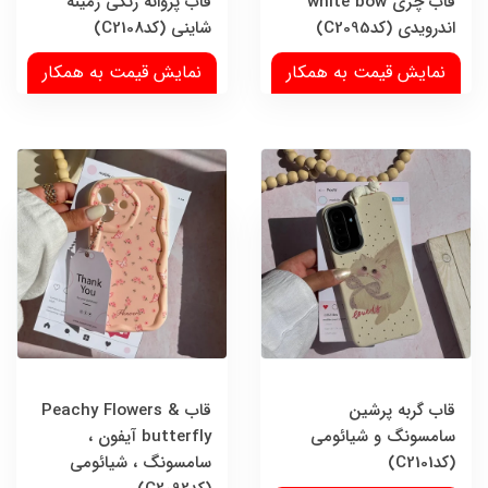
قاب چری white bow
قاب پروانه رنگی زمینه
اندرویدی (کدC2095)
شاینی (کدC2108)
نمایش قیمت به همکار
نمایش قیمت به همکار
قاب گربه پرشین
قاب Peachy Flowers &
سامسونگ و شیائومی
butterfly آیفون ،
(کدC2101)
سامسونگ ، شیائومی