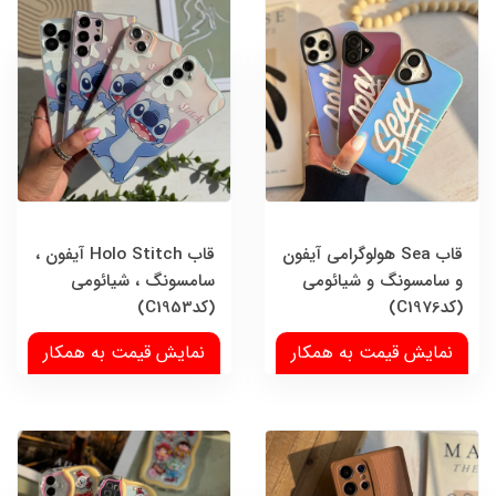
قاب Sea هولوگرامی آیفون
قاب Holo Stitch آیفون ،
و سامسونگ و شیائومی
سامسونگ ، شیائومی
(کدC1976)
(کدC1953)
نمایش قیمت به همکار
نمایش قیمت به همکار