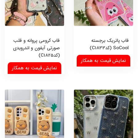
قاب پاتریک برجسته
قاب کرومی پروانه و قلب
SoCool (کدC1833)
صورتی آیفون و اندرویدی
(کدC1825)
نمایش قیمت به همکار
نمایش قیمت به همکار