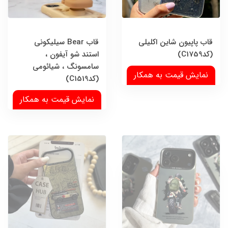
قاب پاپیون شاین اکلیلی
قاب Bear سیلیکونی
(کدC1759)
استند شو آیفون ،
سامسونگ ، شیائومی
نمایش قیمت به همکار
(کدC1519)
نمایش قیمت به همکار