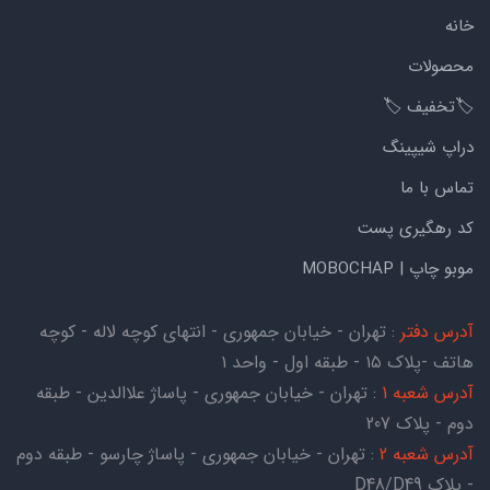
خانه
محصولات
🏷️تخفیف 🏷️
دراپ شیپینگ
تماس با ما
کد رهگیری پست
موبو چاپ | MOBOCHAP
آدرس دفتر
: تهران - خیابان جمهوری - انتهای کوچه لاله - کوچه
هاتف -پلاک ۱۵ - طبقه اول - واحد ۱
آدرس شعبه 1
: تهران - خیابان جمهوری - پاساژ علاالدین - طبقه
دوم - پلاک 207
آدرس شعبه 2
: تهران - خیابان جمهوری - پاساژ چارسو - طبقه دوم
- پلاک D48/D49