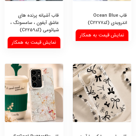
قاب Ocean Blue
قاب آشیانه پرنده های
اندرویدی (کدC2277)
عاشق آیفون ، سامسونگ ،
شیائومی (کدC2259)
نمایش قیمت به همکار
نمایش قیمت به همکار