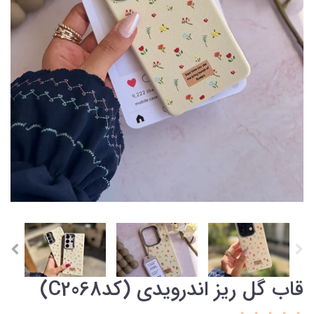
قاب گل ریز اندرویدی (کدC2068)