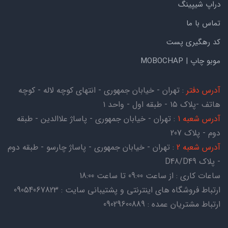
دراپ شیپینگ
تماس با ما
کد رهگیری پست
موبو چاپ | MOBOCHAP
آدرس دفتر
: تهران - خیابان جمهوری - انتهای کوچه لاله - کوچه
هاتف -پلاک ۱۵ - طبقه اول - واحد ۱
آدرس شعبه 1
: تهران - خیابان جمهوری - پاساژ علاالدین - طبقه
دوم - پلاک 207
آدرس شعبه 2
: تهران - خیابان جمهوری - پاساژ چارسو - طبقه دوم
- پلاک D48/D49
ساعات کاری : از ساعت 09:00 تا ساعت 18:00
ارتباط فروشگاه های اینترنتی و پشتیبانی سایت : 09054067823
ارتباط مشتریان عمده : 09029600889