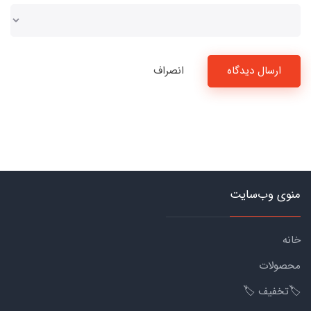
ارسال دیدگاه
انصراف
منوی وب‌سایت
خانه
محصولات
🏷️تخفیف 🏷️