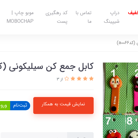
خفیف
دراپ
تماس با
کد رهگیری
موبو چاپ |
شیپینگ
ما
پست
MOBOCHAP
a006)
کابل جمع کن سیلیکونی (کدa0066
از 3
نمایش قیمت به همکار
ثبت‌نام
ورود