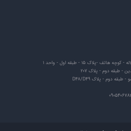
ف -پلاک ۱۵ - طبقه اول - واحد ۱
ن - طبقه دوم - پلاک 207
بقه دوم - پلاک D48/D49