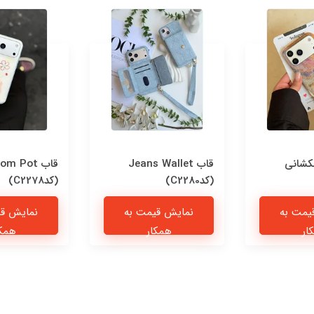
کشانی
قاب Jeans Wallet
قاب om Pot
(کدC2280)
(کدC2278)
یمت به
نمایش قیمت به
نمایش قی
ار
همکار
همکا