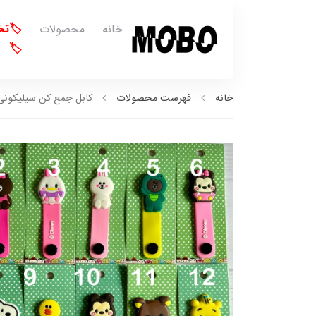
خانه
محصولات
🏷️ت
🏷️
خانه
فهرست محصولات
کابل جمع کن سیلیکونی (کد6