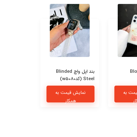
Blo
بند اپل واچ Blinded
قاب n Blue
Steel (کدw5080)
اندرویدی (کدC2277)
مت به
نمایش قیمت به
نمایش قی
ر
همکار
همکا