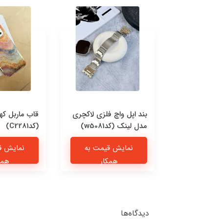
 چرمی پیشی
بند اپل واچ فلزی لاکچری
قاب ماربل که
مدل لینک (کدw5081)
(کدC2281)
یمت به
نمایش قیمت به
نمایش ق
ار
همکار
همک
دیدگاه‌ها