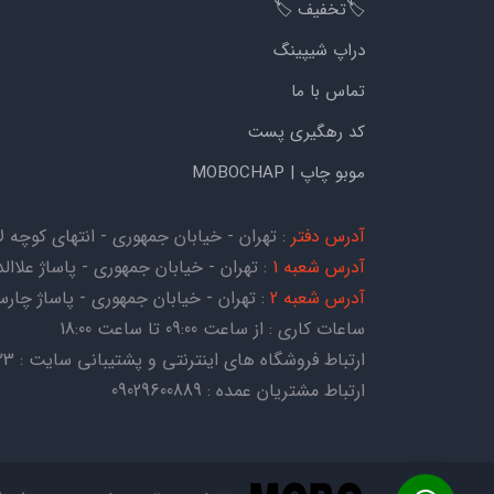
🏷️تخفیف 🏷️
دراپ شیپینگ
تماس با ما
کد رهگیری پست
موبو چاپ | MOBOCHAP
آدرس دفتر
: تهران - خیابان جمهوری - انتهای کوچه لاله - کوچه هات
آدرس شعبه 1
: تهران - خیابان جمهوری - پاساژ علاالدی
آدرس شعبه 2
: تهران - خیابان جمهوری - پاساژ چارسو - ط
ساعات کاری : از ساعت 09:00 تا ساعت 18:00
ارتباط فروشگاه های اینترنتی و پشتیبانی سایت : 09054067823
ارتباط مشتریان عمده : 09029600889