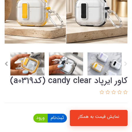
کاور ایرپاد candy clear (کدa0319)
نمایش قیمت به همکار
ثبت‌نام
ورود