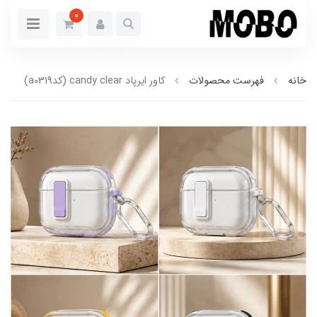
0
خانه
فهرست محصولات
کاور ایرپاد candy clear (کدa0319)