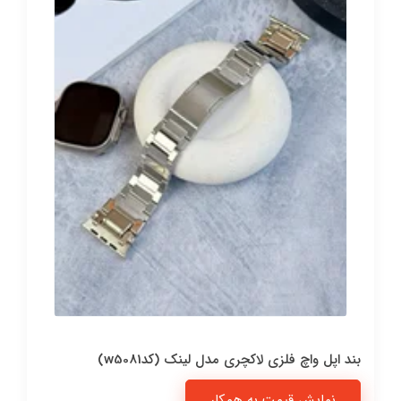
بند اپل واچ فلزی لاکچری مدل لینک (کدw5081)
نمایش قیمت به همکار