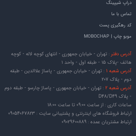
دراپ شیپینگ
تماس با ما
کد رهگیری پست
موبو چاپ | MOBOCHAP
آدرس دفتر
: تهران - خیابان جمهوری - انتهای کوچه لاله - کوچه
هاتف -پلاک ۱۵ - طبقه اول - واحد ۱
آدرس شعبه 1
: تهران - خیابان جمهوری - پاساژ علاالدین - طبقه
دوم - پلاک 207
آدرس شعبه 2
: تهران - خیابان جمهوری - پاساژ چارسو - طبقه دوم
- پلاک D48/D49
ساعات کاری : از ساعت 09:00 تا ساعت 18:00
ارتباط فروشگاه های اینترنتی و پشتیبانی سایت : 09054067823
ارتباط مشتریان عمده : 09029600889