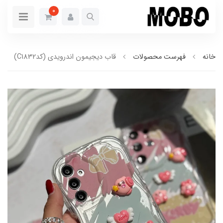
0
خانه
فهرست محصولات
قاب دیجیمون اندرویدی (کدC1832)