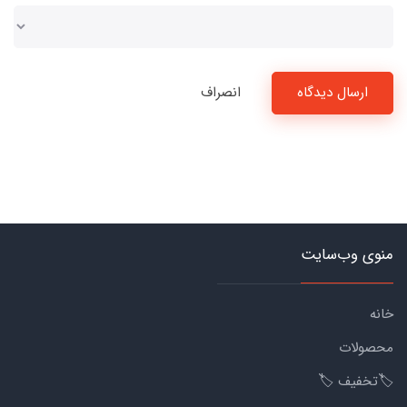
ارسال دیدگاه
انصراف
منوی وب‌سایت
خانه
محصولات
🏷️تخفیف 🏷️