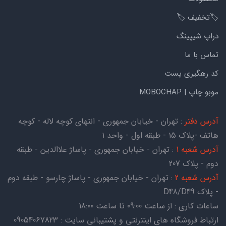
🏷️تخفیف 🏷️
دراپ شیپینگ
تماس با ما
کد رهگیری پست
موبو چاپ | MOBOCHAP
آدرس دفتر
: تهران - خیابان جمهوری - انتهای کوچه لاله - کوچه
هاتف -پلاک ۱۵ - طبقه اول - واحد ۱
آدرس شعبه 1
: تهران - خیابان جمهوری - پاساژ علاالدین - طبقه
دوم - پلاک 207
آدرس شعبه 2
: تهران - خیابان جمهوری - پاساژ چارسو - طبقه دوم
- پلاک D48/D49
ساعات کاری : از ساعت 09:00 تا ساعت 18:00
ارتباط فروشگاه های اینترنتی و پشتیبانی سایت : 09054067823