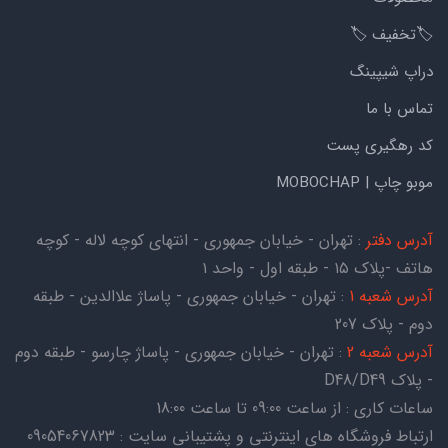
🏷️تخفیف 🏷️
دراپ شیپینگ
تماس با ما
کد رهگیری پست
موبو چاپ | MOBOCHAP
آدرس دفتر
: تهران - خیابان جمهوری - انتهای کوچه لاله - کوچه
هاتف -پلاک ۱۵ - طبقه اول - واحد ۱
آدرس شعبه 1
: تهران - خیابان جمهوری - پاساژ علاالدین - طبقه
دوم - پلاک 207
آدرس شعبه 2
: تهران - خیابان جمهوری - پاساژ چارسو - طبقه دوم
- پلاک D48/D49
ساعات کاری : از ساعت 09:00 تا ساعت 18:00
ارتباط فروشگاه های اینترنتی و پشتیبانی سایت : 09054067823