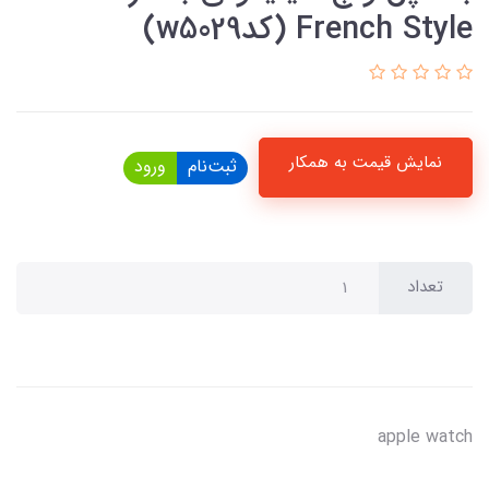
French Style (کدw5029)
نمایش قیمت به همکار
ثبت‌نام
ورود
تعداد
apple watch