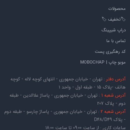
محصولات
🏷️تخفیف 🏷️
دراپ شیپینگ
تماس با ما
کد رهگیری پست
موبو چاپ | MOBOCHAP
آدرس دفتر
: تهران - خیابان جمهوری - انتهای کوچه لاله - کوچه
هاتف -پلاک ۱۵ - طبقه اول - واحد ۱
آدرس شعبه 1
: تهران - خیابان جمهوری - پاساژ علاالدین - طبقه
دوم - پلاک 207
آدرس شعبه 2
: تهران - خیابان جمهوری - پاساژ چارسو - طبقه دوم
- پلاک D48/D49
ساعات کاری : از ساعت 09:00 تا ساعت 18:00