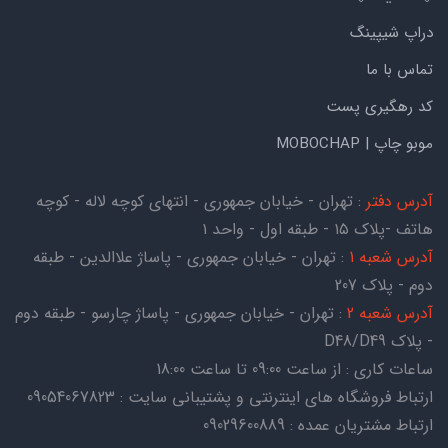
دراپ شیپینگ
تماس با ما
کد رهگیری پست
موبو چاپ | MOBOCHAP
آدرس دفتر
: تهران - خیابان جمهوری - انتهای کوچه لاله - کوچه
هاتف -پلاک ۱۵ - طبقه اول - واحد ۱
آدرس شعبه 1
: تهران - خیابان جمهوری - پاساژ علاالدین - طبقه
دوم - پلاک 207
آدرس شعبه 2
: تهران - خیابان جمهوری - پاساژ چارسو - طبقه دوم
- پلاک D48/D49
ساعات کاری : از ساعت 09:00 تا ساعت 18:00
ارتباط فروشگاه های اینترنتی و پشتیبانی سایت : 09054067823
ارتباط مشتریان عمده : 09029600889