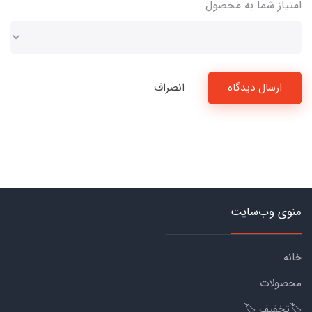
امتیاز شما به محصول
ارسال دیدگاه
انصراف
منوی وب‌سایت
خانه
محصولات
🏷️تخفیف 🏷️