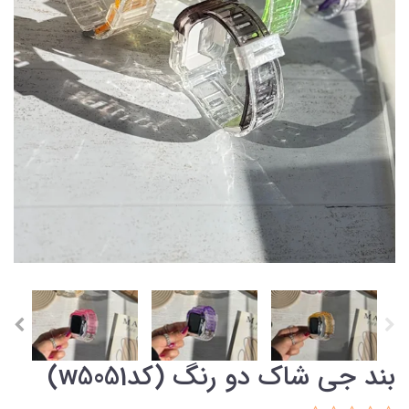
بند جی شاک دو رنگ (کدw5051)