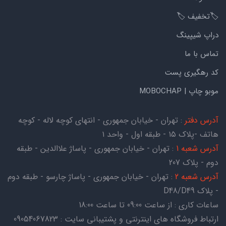
🏷️تخفیف 🏷️
دراپ شیپینگ
تماس با ما
کد رهگیری پست
موبو چاپ | MOBOCHAP
آدرس دفتر
: تهران - خیابان جمهوری - انتهای کوچه لاله - کوچه
هاتف -پلاک ۱۵ - طبقه اول - واحد ۱
آدرس شعبه 1
: تهران - خیابان جمهوری - پاساژ علاالدین - طبقه
دوم - پلاک 207
آدرس شعبه 2
: تهران - خیابان جمهوری - پاساژ چارسو - طبقه دوم
- پلاک D48/D49
ساعات کاری : از ساعت 09:00 تا ساعت 18:00
ارتباط فروشگاه های اینترنتی و پشتیبانی سایت : 09054067823