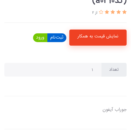
(کدa0310)
از 2
نمایش قیمت به همکار
ثبت‌نام
ورود
تعداد
جوراب آیفون