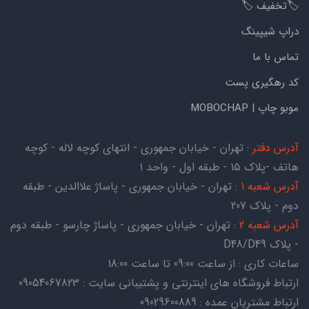
🏷️تخفیف 🏷️
دراپ شیپینگ
تماس با ما
کد رهگیری پست
موبو چاپ | MOBOCHAP
آدرس دفتر
: تهران - خیابان جمهوری - انتهای کوچه لاله - کوچه
هاتف -پلاک ۱۵ - طبقه اول - واحد ۱
آدرس شعبه 1
: تهران - خیابان جمهوری - پاساژ علاالدین - طبقه
دوم - پلاک 207
آدرس شعبه 2
: تهران - خیابان جمهوری - پاساژ چارسو - طبقه دوم
- پلاک D48/D49
ساعات کاری : از ساعت 09:00 تا ساعت 18:00
ارتباط فروشگاه های اینترنتی و پشتیبانی سایت : 09054067823
ارتباط مشتریان عمده : 09029600889