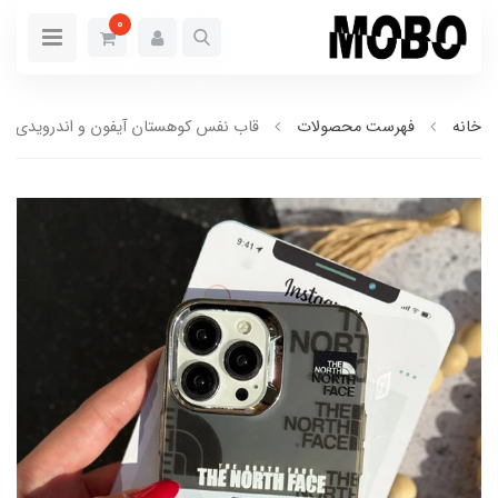
0
خانه
فهرست محصولات
قاب نفس کوهستان آیفون و اندرویدی (کدC2185