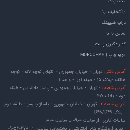
محصولات
🏷️تخفیف 🏷️
دراپ شیپینگ
تماس با ما
کد رهگیری پست
موبو چاپ | MOBOCHAP
آدرس دفتر
: تهران - خیابان جمهوری - انتهای کوچه لاله - کوچه
هاتف -پلاک ۱۵ - طبقه اول - واحد ۱
آدرس شعبه 1
: تهران - خیابان جمهوری - پاساژ علاالدین - طبقه
دوم - پلاک 207
آدرس شعبه 2
: تهران - خیابان جمهوری - پاساژ چارسو - طبقه دوم
- پلاک D48/D49
ساعات کاری : از ساعت 09:00 تا ساعت 18:00
ارتباط فروشگاه های اینترنتی و پشتیبانی سایت : 09054067823