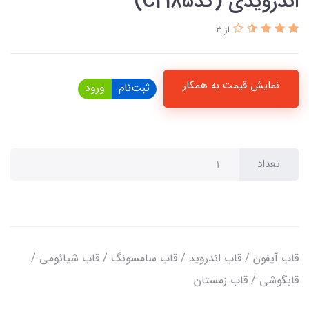
اندرویدی (کدC2185)
از 3
نمایش قیمت به همکار
ثبت‌نام
ورود
تعداد
قاب آیفون / قاب اندروید / قاب سامسونگ / قاب شیائومی /
قابگوشی / قاب زمستان