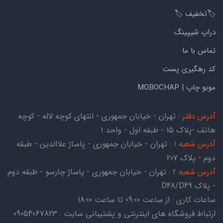
🏷️تخفیف 🏷️
دراپ شیپینگ
تماس با ما
کد رهگیری پست
موبو چاپ | MOBOCHAP
آدرس دفتر
: تهران - خیابان جمهوری - انتهای کوچه لاله - کوچه
هاتف -پلاک ۱۵ - طبقه اول - واحد ۱
آدرس شعبه 1
: تهران - خیابان جمهوری - پاساژ علاالدین - طبقه
دوم - پلاک 207
آدرس شعبه 2
: تهران - خیابان جمهوری - پاساژ چارسو - طبقه دوم
- پلاک D48/D49
ساعات کاری : از ساعت 09:00 تا ساعت 18:00
ارتباط فروشگاه های اینترنتی و پشتیبانی سایت : 09054067823