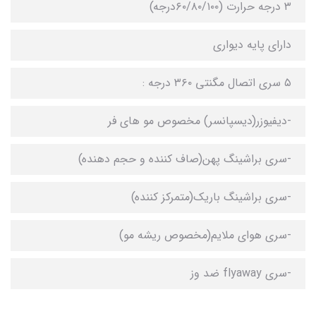
۳ درجه حرارت (۶۰/۸۰/۱۰۰درجه)
دارای پایه دیواری
۵ سری اتصال مگنتی ۳۶۰ درجه :
-دیفیوزر(دیسپانسر) مخصوص مو های فر
-سری براشینگ پهن(صاف کننده و حجم دهنده)
-سری براشینگ باریک(متمرکز کننده)
-سری هوای ملایم(مخصوص ریشه مو)
-سری flyaway ضد وز