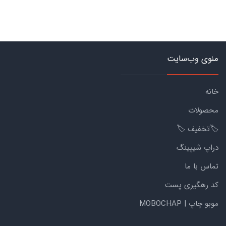
منوی وب‌سایت
خانه
محصولات
🏷️تخفیف 🏷️
دراپ شیپینگ
تماس با ما
کد رهگیری پست
موبو چاپ | MOBOCHAP