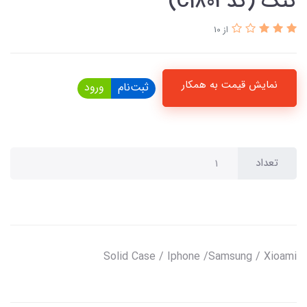
گنگ (کدC1803)
از 10
نمایش قیمت به همکار
ثبت‌نام
ورود
تعداد
Solid Case / Iphone /Samsung / Xioami