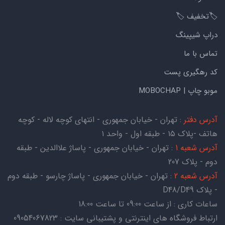
🏷️تخفیف 🏷️
دراپ شیپینگ
تماس با ما
کد رهگیری پست
موبو چاپ | MOBOCHAP
آدرس دفتر
: تهران - خیابان جمهوری - انتهای کوچه لاله - کوچه
هاتف -پلاک ۱۵ - طبقه اول - واحد ۱
آدرس شعبه 1
: تهران - خیابان جمهوری - پاساژ علاالدین - طبقه
دوم - پلاک 207
آدرس شعبه 2
: تهران - خیابان جمهوری - پاساژ چارسو - طبقه دوم
- پلاک D48/D49
ساعات کاری : از ساعت 09:00 تا ساعت 18:00
ارتباط فروشگاه های اینترنتی و پشتیبانی سایت : 09054067823