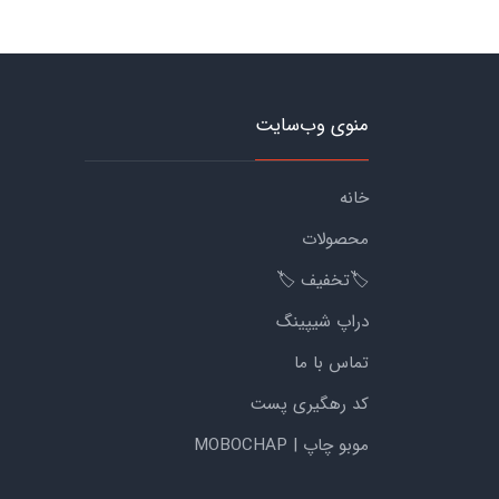
منوی وب‌سایت
خانه
محصولات
🏷️تخفیف 🏷️
دراپ شیپینگ
تماس با ما
کد رهگیری پست
موبو چاپ | MOBOCHAP