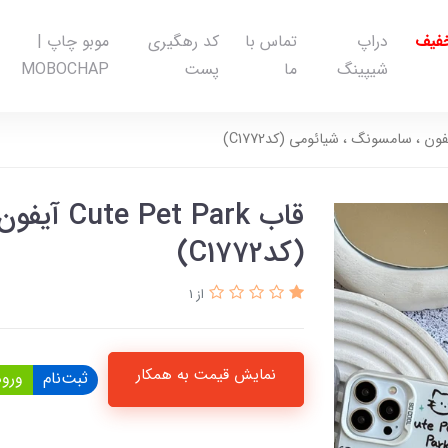
خفیف
دراپ
تماس با
کد رهگیری
موبو چاپ |
شیپینگ
ما
پست
MOBOCHAP
قاب  Park
(کدC1772)
از 1
نمایش قیمت به همکار
ثبت‌نام
ورود