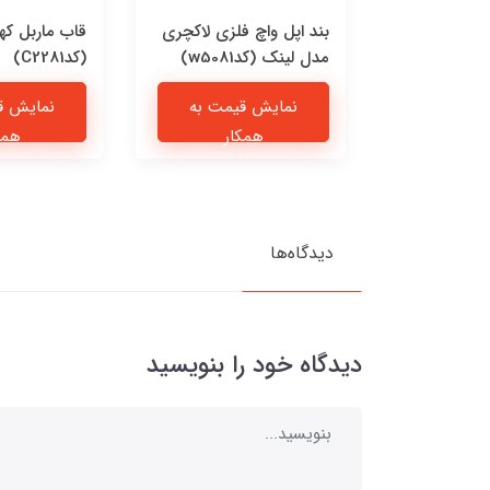
 چرمی پیشی
بند اپل واچ فلزی لاکچری
قاب ماربل که
مدل لینک (کدw5081)
(کدC2281)
یمت به
نمایش قیمت به
نمایش ق
ار
همکار
همک
دیدگاه‌ها
دیدگاه خود را بنویسید