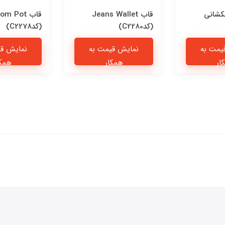
کشانی
قاب Jeans Wallet
قاب om Pot
(کدC2280)
(کدC2278)
یمت به
نمایش قیمت به
نمایش قی
ار
همکار
همکا