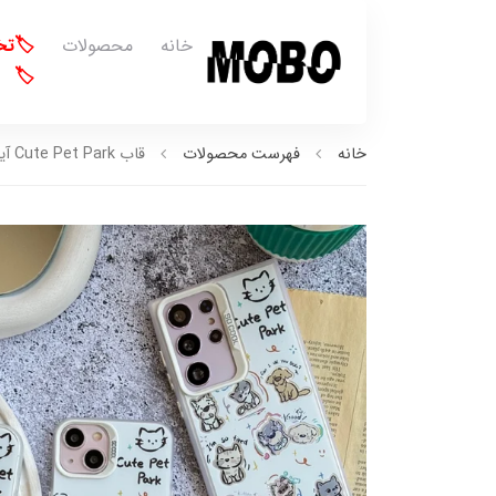
خانه
محصولات
🏷️ت
🏷️
خانه
فهرست محصولات
قاب Cute Pet Park آیفون ، سامسونگ ، شیائومی (کدC1772)