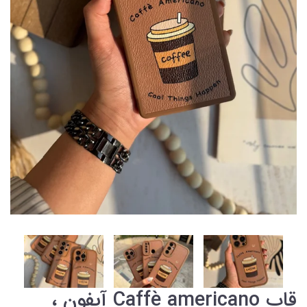
قاب Caffè americano آیفون ،