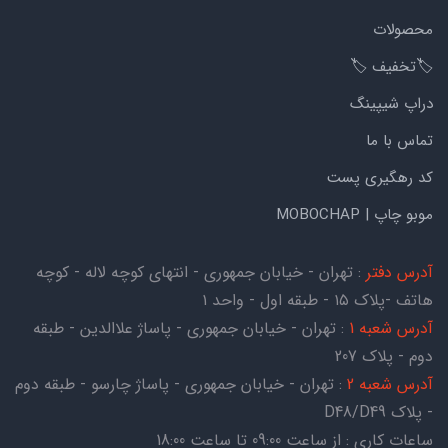
محصولات
🏷️تخفیف 🏷️
دراپ شیپینگ
تماس با ما
کد رهگیری پست
موبو چاپ | MOBOCHAP
آدرس دفتر
: تهران - خیابان جمهوری - انتهای کوچه لاله - کوچه
هاتف -پلاک ۱۵ - طبقه اول - واحد ۱
آدرس شعبه 1
: تهران - خیابان جمهوری - پاساژ علاالدین - طبقه
دوم - پلاک 207
آدرس شعبه 2
: تهران - خیابان جمهوری - پاساژ چارسو - طبقه دوم
- پلاک D48/D49
ساعات کاری : از ساعت 09:00 تا ساعت 18:00