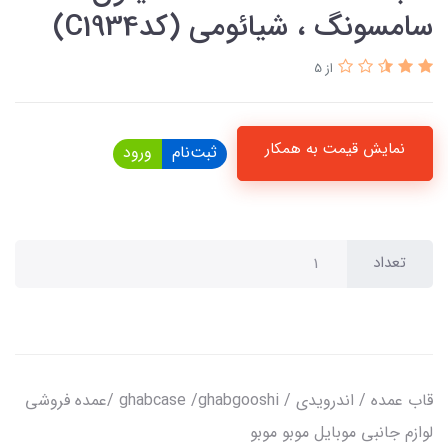
سامسونگ ، شیائومی (کدC1934)
از 5
نمایش قیمت به همکار
ثبت‌نام
ورود
تعداد
قاب عمده / اندرویدی / ghabcase /ghabgooshi /عمده فروشی
لوازم جانبی موبایل موبو موبو