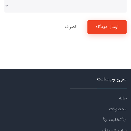
ارسال دیدگاه
انصراف
منوی وب‌سایت
خانه
محصولات
🏷️تخفیف 🏷️
دراپ شیپینگ