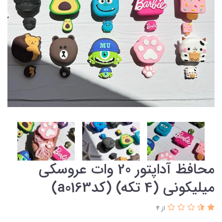
محافظ آداپتور 20 وات عروسکی
میلیکونی (4 تکه) (کدa0163)
از 4