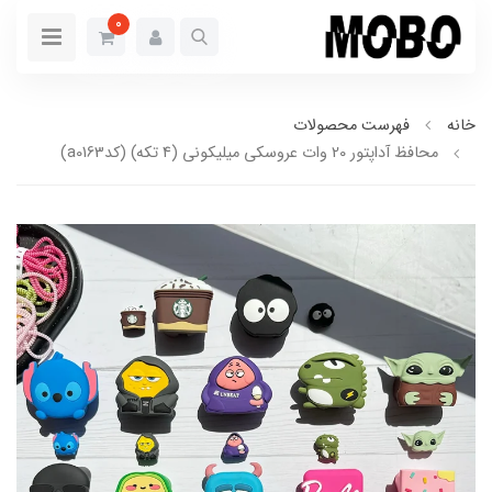
0
خانه
فهرست محصولات
محافظ آداپتور 20 وات عروسکی میلیکونی (4 تکه) (کدa0163)