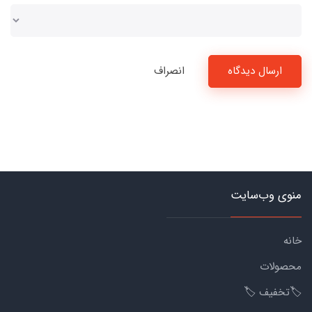
ارسال دیدگاه
انصراف
منوی وب‌سایت
خانه
محصولات
🏷️تخفیف 🏷️