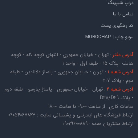
دراپ شیپینگ
تماس با ما
کد رهگیری پست
موبو چاپ | MOBOCHAP
آدرس دفتر
: تهران - خیابان جمهوری - انتهای کوچه لاله - کوچه
هاتف -پلاک ۱۵ - طبقه اول - واحد ۱
آدرس شعبه 1
: تهران - خیابان جمهوری - پاساژ علاالدین - طبقه
دوم - پلاک 207
آدرس شعبه 2
: تهران - خیابان جمهوری - پاساژ چارسو - طبقه دوم
- پلاک D48/D49
ساعات کاری : از ساعت 09:00 تا ساعت 18:00
ارتباط فروشگاه های اینترنتی و پشتیبانی سایت : 09054067823
ارتباط مشتریان عمده : 09029600889