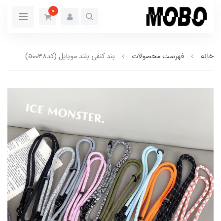
0
خانه
فهرست محصولات
بند کنفی بلند موبایل (کدa0038)