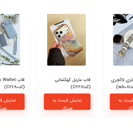
فلزی لاکچری
قاب ماربل کهکشانی
قاب Wallet
)
(کدC2281)
(کدC2280)
یمت به
نمایش قیمت به
نمایش قی
ار
همکار
همکا