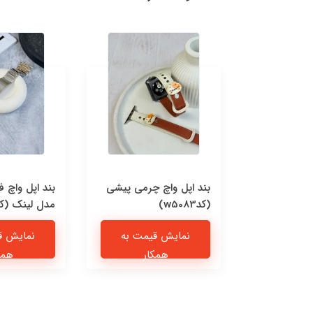
Jordan F
بند اپل واچ چرمی پیشی
بند اپل واچ 
(کدw5083)
مدل لینک (کدw5081
یمت به
نمایش قیمت به
نمایش ق
ار
همکار
همک