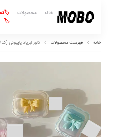
خانه
محصولات
🏷️ت
🏷️
خانه
فهرست محصولات
کاور ایرپاد پاپیونی (کدa0039)