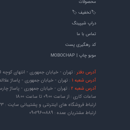
محصولات
🏷️تخفیف 🏷️
دراپ شیپینگ
تماس با ما
کد رهگیری پست
موبو چاپ | MOBOCHAP
آدرس دفتر
: تهران - خیابان جمهوری - انتهای کوچه لاله - کوچه هات
آدرس شعبه 1
: تهران - خیابان جمهوری - پاساژ علاالدی
آدرس شعبه 2
: تهران - خیابان جمهوری - پاساژ چارسو - ط
ساعات کاری : از ساعت 09:00 تا ساعت 18:00
ارتباط فروشگاه های اینترنتی و پشتیبانی سایت : 09054067823
ارتباط مشتریان عمده : 09029600889