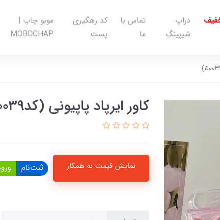
خفیف
دراپ
تماس با
کد رهگیری
موبو چاپ |
شیپینگ
ما
پست
MOBOCHAP
کاور ایرپاد پاپیونی (کدa0039)
نمایش قیمت به همکار
ثبت‌نام
ورود