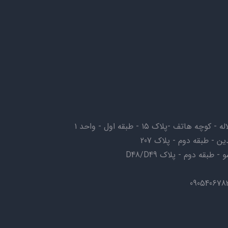
ف -پلاک ۱۵ - طبقه اول - واحد ۱
ن - طبقه دوم - پلاک 207
بقه دوم - پلاک D48/D49